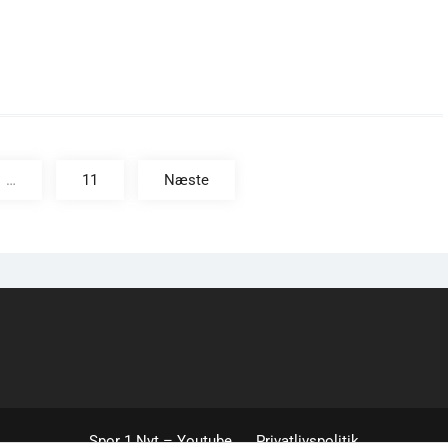
…
11
Næste
Spor 1 Nyt – Youtube
Privatlivspolitik