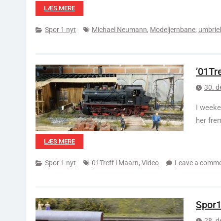
LÆS MERE
Spor 1 nyt
Michael Neumann
,
Modeljernbane
,
umbriel
’01Tr
30. 
I weeke
her fre
LÆS MERE
Spor 1 nyt
01Treff i Maarn
,
Video
Leave a comm
Spor1
28. 