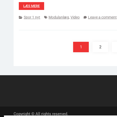
LÆS MERE
Spor 1 nyt
Modulanlæg
,
Video
Leave a comment
Indlægsinddeling
1
2
Copyright © All rights reserved.