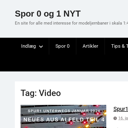
Skip
to
Spor 0 og 1 NYT
content
En site for alle med interesse for modeljernbaner i skala 1:
Indlæg
Spor 0
Artikler
Tips & 
Tag:
Video
Spur1
16. j