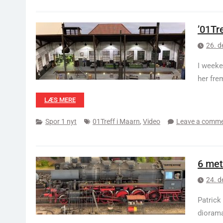
’01Tr
26. 
I weeke
her fre
LÆS MERE
Spor 1 nyt
01Treff i Maarn
,
Video
Leave a comm
6 met
24. 
Patrick
diorama