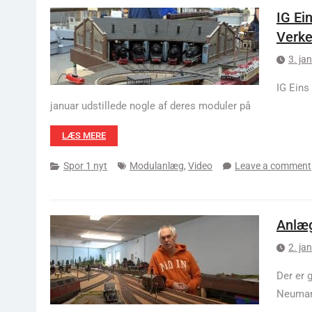
IG Ei
Verk
3. ja
IG Eins
januar udstillede nogle af deres moduler på
LÆS MERE
Spor 1 nyt
Modulanlæg
,
Video
Leave a comment
Anlæg
2. ja
Der er 
Neumann