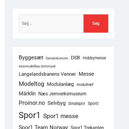
Søg
efter:
Byggesæt
DSB
Hobbymesse
Damplokomotiv
Intermodellbau Dortmund
Langelandsbanens Venner
Messe
Modeltog
Modulanlæg
modultræf
Märklin
Næs Jernverksmuseum
Proinor.no
Selvbyg
Smalspor
Spor0
Spor1
Spor1 messe
Spor1 Team Norway
Spor1 Trekanten