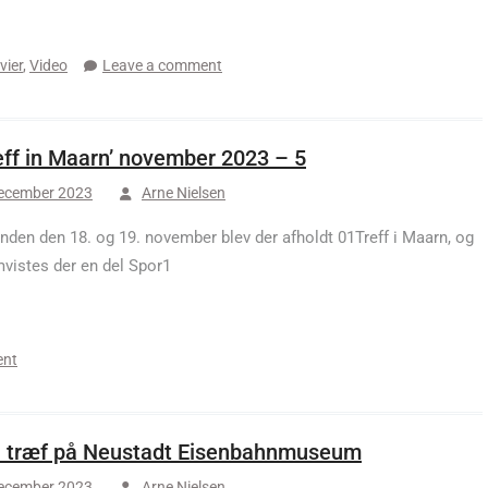
vier
,
Video
Leave a comment
eff in Maarn’ november 2023 – 5
december 2023
Arne Nielsen
nden den 18. og 19. november blev der afholdt 01Treff i Maarn, og
mvistes der en del Spor1
ent
 træf på Neustadt Eisenbahnmuseum
december 2023
Arne Nielsen