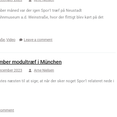
ber måned var der igen Spor1 træf på Neustadt
hnmuseum a.d. Weinstraße, hvor der flittigt blev kørt på det
aße
,
Video
Leave a comment
mber modultræf i München
december 2023
Arne Nielsen
stes næsten til at sige; at når der sker noget Spor1 relateret nede i
 comment