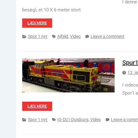
I denne
besøg), et 10 X 6 meter stort
LÆS MERE
Spor 1 nyt
Alfeld
,
Video
Leave a comment
Spur1
12. j
I video
Spor1 a
LÆS MERE
Spor 1 nyt
IG-DU i Duisburg
,
Video
Leave a comm