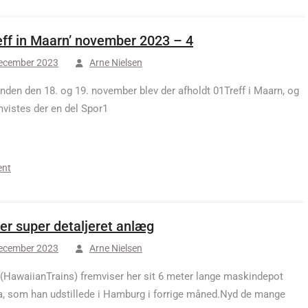
eff in Maarn’ november 2023 – 4
december 2023
Arne Nielsen
nden den 18. og 19. november blev der afholdt 01Treff i Maarn, og
mvistes der en del Spor1
ent
er super detaljeret anlæg
december 2023
Arne Nielsen
 (HawaiianTrains) fremviser her sit 6 meter lange maskindepot
, som han udstillede i Hamburg i forrige måned.Nyd de mange