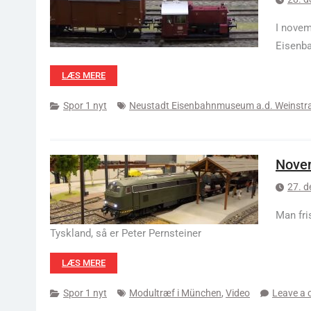
I novem
Eisenba
LÆS MERE
Spor 1 nyt
Neustadt Eisenbahnmuseum a.d. Weinstr
Nove
27. 
Man fri
Tyskland, så er Peter Pernsteiner
LÆS MERE
Spor 1 nyt
Modultræf i München
,
Video
Leave a