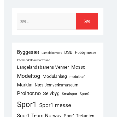
Søg
efter:
Byggesæt
DSB
Hobbymesse
Damplokomotiv
Intermodellbau Dortmund
Langelandsbanens Venner
Messe
Modeltog
Modulanlæg
modultræf
Märklin
Næs Jernverksmuseum
Proinor.no
Selvbyg
Smalspor
Spor0
Spor1
Spor1 messe
Spor1 Team Norway
Spor1 Trekanten