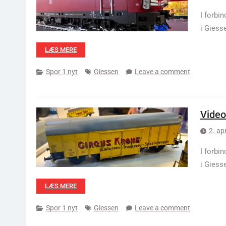
I forbi
i Giess
LÆS MERE
Spor 1 nyt
Giessen
Leave a comment
Video
2. ap
I forbi
i Giess
LÆS MERE
Spor 1 nyt
Giessen
Leave a comment