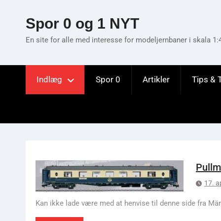
Skip
to
Spor 0 og 1 NYT
content
En site for alle med interesse for modeljernbaner i skala 1:
Indlæg
Spor 0
Artikler
Tips & 
Arkiv
Pullm
17. a
Kan ikke lade være med at henvise til denne side fra Mär