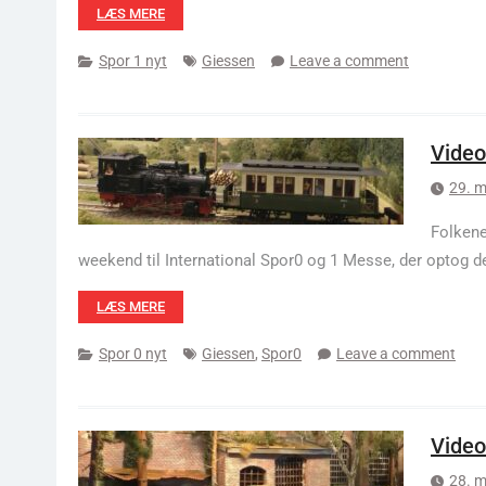
LÆS MERE
Spor 1 nyt
Giessen
Leave a comment
Video
29. m
Folkene
weekend til International Spor0 og 1 Messe, der optog d
LÆS MERE
Spor 0 nyt
Giessen
,
Spor0
Leave a comment
Video
28. m