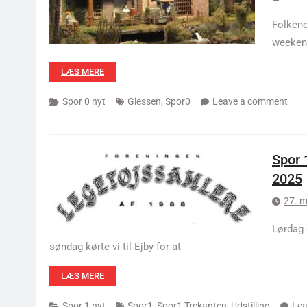
Folkene
weekend
LÆS MERE
Spor 0 nyt
Giessen
,
Spor0
Leave a comment
Spor 
2025
27. m
Lørdag 
søndag kørte vi til Ejby for at
LÆS MERE
Spor 1 nyt
Spor1
,
Spor1 Trekanten
,
Udstilling
Lea