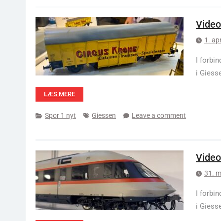
Video
1. ap
I forbi
i Giess
LÆS MERE
Spor 1 nyt
Giessen
Leave a comment
Video
31. m
I forbi
i Giess