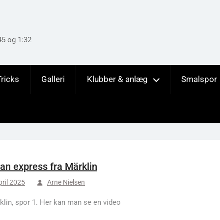
45 og 1:32
Tricks
Galleri
Klubber & anlæg
Smalspor
an express fra Märklin
pril 2025
Arne Nielsen
klin, spor 1. Her kan man se en video