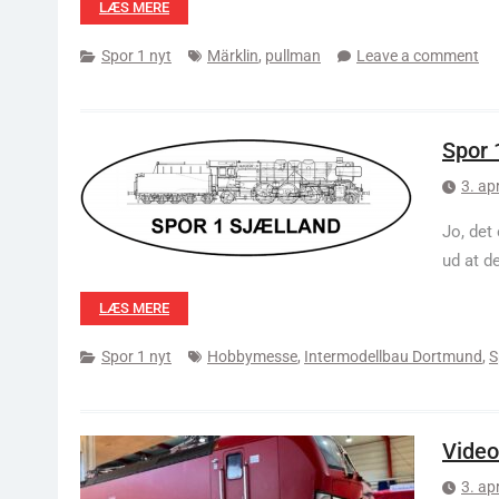
LÆS MERE
Spor 1 nyt
Märklin
,
pullman
Leave a comment
Spor 
3. ap
Jo, det
ud at d
LÆS MERE
Spor 1 nyt
Hobbymesse
,
Intermodellbau Dortmund
,
S
Video
3. ap