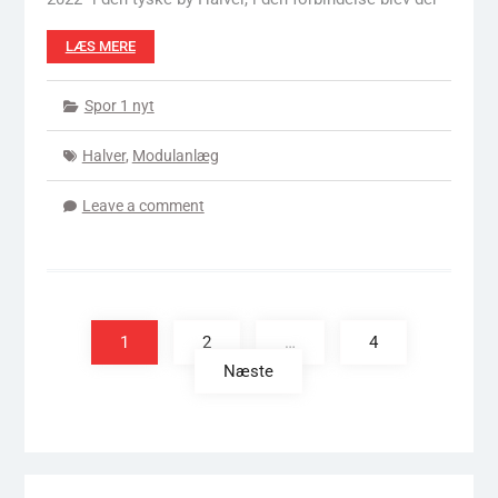
LÆS MERE
Spor 1 nyt
Halver
,
Modulanlæg
Leave a comment
Indlægsinddeling
1
2
…
4
Næste