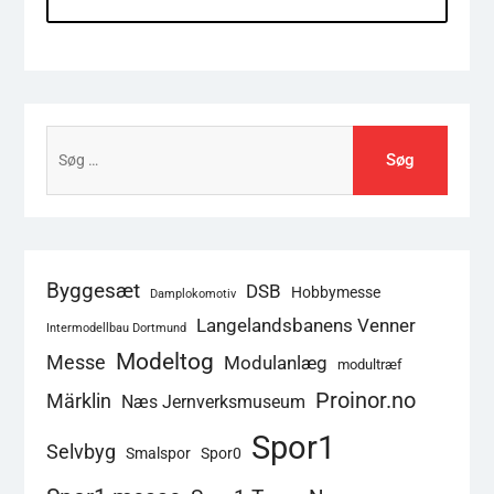
Søg
efter:
Byggesæt
DSB
Hobbymesse
Damplokomotiv
Langelandsbanens Venner
Intermodellbau Dortmund
Modeltog
Messe
Modulanlæg
modultræf
Proinor.no
Märklin
Næs Jernverksmuseum
Spor1
Selvbyg
Smalspor
Spor0