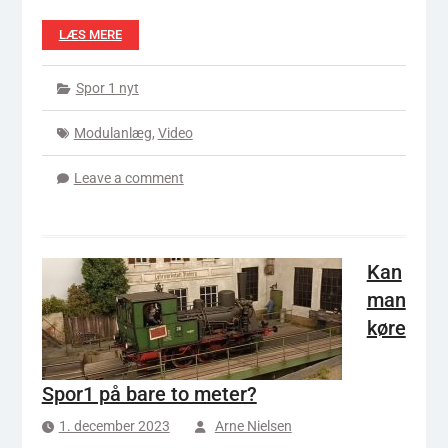
LÆS MERE
Spor 1 nyt
Modulanlæg
,
Video
Leave a comment
Kan
man
køre
Spor1 på bare to meter?
1. december 2023
Arne Nielsen