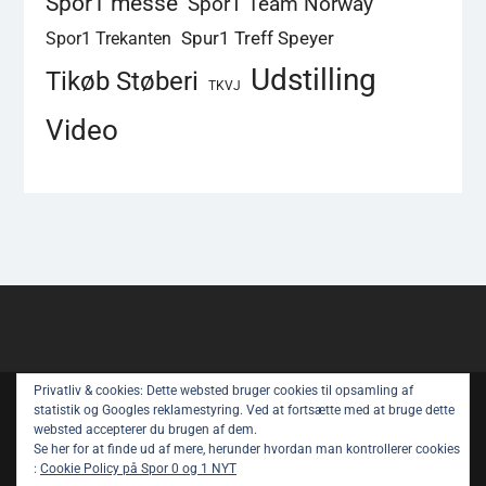
Spor1 messe
Spor1 Team Norway
Spur1 Treff Speyer
Spor1 Trekanten
Udstilling
Tikøb Støberi
TKVJ
Video
Privatliv & cookies: Dette websted bruger cookies til opsamling af
Copyright © All rights reserved.
statistik og Googles reklamestyring. Ved at fortsætte med at bruge dette
websted accepterer du brugen af ​​dem.
Spor 1 Nyt – Youtube
Privatlivspolitik
Se her for at finde ud af mere, herunder hvordan man kontrollerer cookies
:
Cookie Policy på Spor 0 og 1 NYT
Om Spor 1 NYT