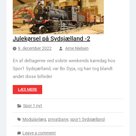
Julekørsel på Sydsjælland -2
9. december 2022
Arne Nielsen
En af deltagerne ved sidste weekends køredag hos
Spor1 Sydsjælland, var Bo Dyja, og han tog blandt
andet disse billeder
LÆS MERE
Spor 1 nyt
Modulanlæg
,
privatbane
,
spor1 Sydsjælland
Leave a comment