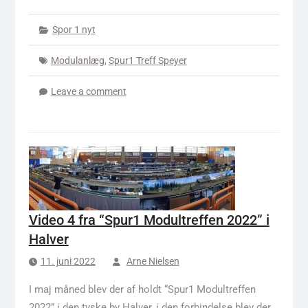
Spor 1 nyt
Modulanlæg
,
Spur1 Treff Speyer
Leave a comment
Video 4 fra “Spur1 Modultreffen 2022” i
Halver
11. juni 2022
Arne Nielsen
I maj måned blev der af holdt “Spur1 Modultreffen
2022” i den tyske by Halver, i den forbindelse blev der