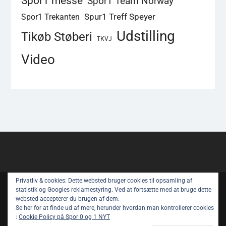
Spor1 messe
Spor1 Team Norway
Spur1 Treff Speyer
Spor1 Trekanten
Udstilling
Tikøb Støberi
TKVJ
Video
Privatliv & cookies: Dette websted bruger cookies til opsamling af
Copyright © All rights reserved.
statistik og Googles reklamestyring. Ved at fortsætte med at bruge dette
websted accepterer du brugen af ​​dem.
Spor 1 Nyt – Youtube
Privatlivspolitik
Se her for at finde ud af mere, herunder hvordan man kontrollerer cookies
:
Cookie Policy på Spor 0 og 1 NYT
Om Spor 1 NYT