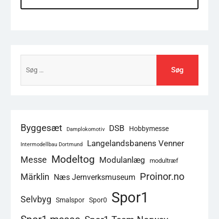
Søg
efter:
Byggesæt
DSB
Hobbymesse
Damplokomotiv
Langelandsbanens Venner
Intermodellbau Dortmund
Modeltog
Messe
Modulanlæg
modultræf
Proinor.no
Märklin
Næs Jernverksmuseum
Spor1
Selvbyg
Smalspor
Spor0