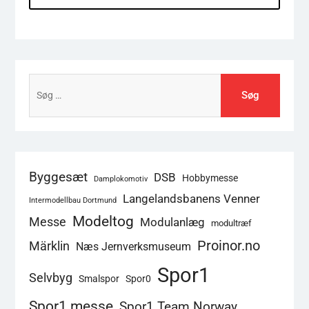
Søg
efter:
Byggesæt
DSB
Hobbymesse
Damplokomotiv
Langelandsbanens Venner
Intermodellbau Dortmund
Modeltog
Messe
Modulanlæg
modultræf
Proinor.no
Märklin
Næs Jernverksmuseum
Spor1
Selvbyg
Smalspor
Spor0
Spor1 messe
Spor1 Team Norway