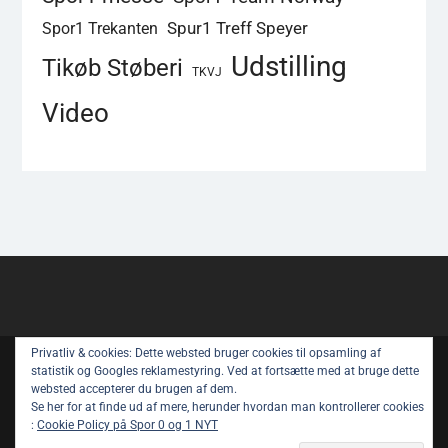
Spur1 Treff Speyer
Spor1 Trekanten
Udstilling
Tikøb Støberi
TKVJ
Video
Privatliv & cookies: Dette websted bruger cookies til opsamling af
Copyright © All rights reserved.
statistik og Googles reklamestyring. Ved at fortsætte med at bruge dette
websted accepterer du brugen af ​​dem.
Spor 1 Nyt – Youtube
Privatlivspolitik
Se her for at finde ud af mere, herunder hvordan man kontrollerer cookies
:
Cookie Policy på Spor 0 og 1 NYT
Om Spor 1 NYT