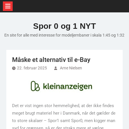
Skip
to
Spor 0 og 1 NYT
content
En site for alle med interesse for modeljernbaner i skala 1:45 og 1:32
Måske et alternativ til e-Bay
22. februar 2025
Arne Nielsen
Det er vist ingen stor hemmelighed, at der ikke findes
meget brugt materiel her i Danmark, når det gælder de
to store skalaer – Spor1 samt Spor0, men kigger man
syd for grænsen, så er der straks mere at vælge