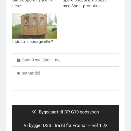
Dansk Spor0 nyhed fra
Spor0 Shoppen, nu også
Lenz
med Spor1 produkter
Industrispionage eller?
Spor 0 nyt
,
Spor 1 nyt
nethandel
Indlægsnavigation
Previous
Byggesæt til DR G10 godsvogn
post:
Next
Vi bygger DSB litra IS fra Proinor – vol 1