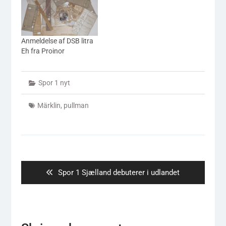
Anmeldelse af DSB litra
Eh fra Proinor
Spor 1 nyt
Märklin
,
pullman
Indlægsnavigation
Previous
Spor 1 Sjælland debuterer i udlandet
post: