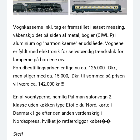
Vognkasserne inkl. tag er fremstillet i ætset messing,
våbenskjoldet på siden af metal, bogier (CIWL P) i
aluminium og ”harmonikaerne” er udslåede. Vognene
er fyldt med elektronik for selvstændig tænd/sluk for
lamperne på bordene mv.
Forudbestillingsprisen er lige nu ca. 126.000,- Dkr.,
men stiger med ca. 15.000,- Dkr. til sommer, så prisen
vil være ca. 142.000 kr.!!!
En af vogntyperne, nemlig Pullman salonvogn 2.
klasse uden køkken type Etoile du´Nord, kørte i
Danmark lige efter den anden verdenskrig i
Nordexpress, hvilket jo retfærdiggør købet��
Steff