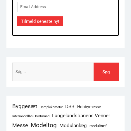
Email
Address
Tilmeld seneste nyt
Søg
efter:
Byggesæt
DSB
Hobbymesse
Damplokomotiv
Langelandsbanens Venner
Intermodellbau Dortmund
Modeltog
Messe
Modulanlæg
modultræf