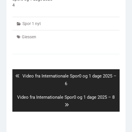
4
Spor 1 nyt
Giessen
Indlægsnavigation
Previous
Video fra Internationale Spor0 og 1 dage 2025 –
post:
6
Next
Video fra Internationale Spor0 og 1 dage 2025 – 8
post: