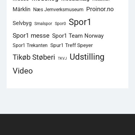
Proinor.no
Märklin
Næs Jernverksmuseum
Spor1
Selvbyg
Smalspor
Spor0
Spor1 messe
Spor1 Team Norway
Spur1 Treff Speyer
Spor1 Trekanten
Udstilling
Tikøb Støberi
TKVJ
Video