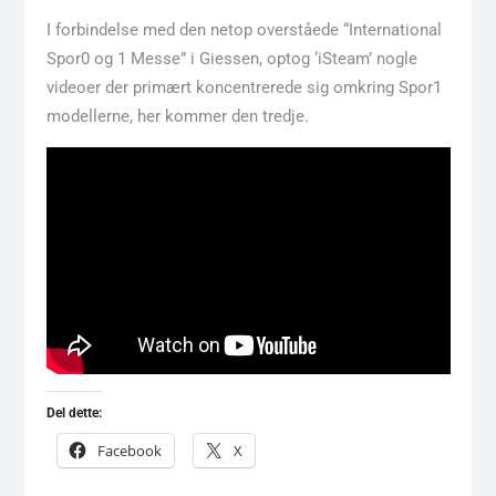
I forbindelse med den netop overståede “International
Spor0 og 1 Messe” i Giessen, optog ‘iSteam’ nogle
videoer der primært koncentrerede sig omkring Spor1
modellerne, her kommer den tredje.
Del dette:
Facebook
X