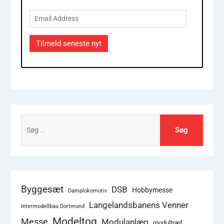
Email
Address
Tilmeld seneste nyt
Søg
efter:
Byggesæt
DSB
Hobbymesse
Damplokomotiv
Langelandsbanens Venner
Intermodellbau Dortmund
Modeltog
Messe
Modulanlæg
modultræf