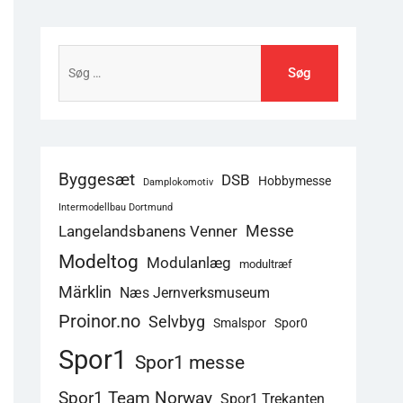
Søg
efter:
Byggesæt
DSB
Hobbymesse
Damplokomotiv
Intermodellbau Dortmund
Langelandsbanens Venner
Messe
Modeltog
Modulanlæg
modultræf
Märklin
Næs Jernverksmuseum
Proinor.no
Selvbyg
Smalspor
Spor0
Spor1
Spor1 messe
Spor1 Team Norway
Spor1 Trekanten