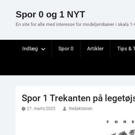
Skip
to
Spor 0 og 1 NYT
content
En site for alle med interesse for modeljernbaner i skala 1:
Indlæg
Spor 0
Artikler
Tips & 
Spor 1 Trekanten på legetøj
27. marts 2025
Redaktionen