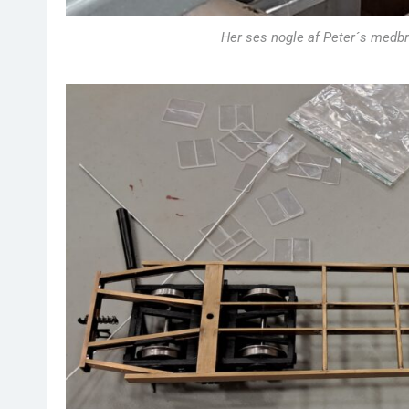
Her ses nogle af Peter´s medbra