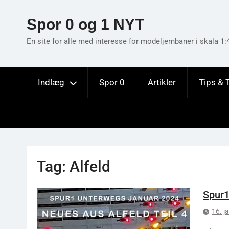
Skip
to
Spor 0 og 1 NYT
content
En site for alle med interesse for modeljernbaner i skala 1:
Indlæg
Spor 0
Artikler
Tips & 
Tag:
Alfeld
Spur1
16. j