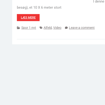
I denne
besøg), et 10 X 6 meter stort
LÆS MERE
Spor 1 nyt
Alfeld
,
Video
Leave a comment