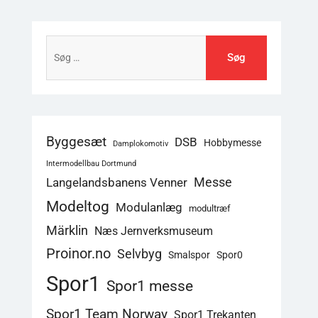
Søg
efter:
Byggesæt
DSB
Hobbymesse
Damplokomotiv
Intermodellbau Dortmund
Langelandsbanens Venner
Messe
Modeltog
Modulanlæg
modultræf
Märklin
Næs Jernverksmuseum
Proinor.no
Selvbyg
Smalspor
Spor0
Spor1
Spor1 messe
Spor1 Team Norway
Spor1 Trekanten