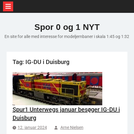
Skip
to
Spor 0 og 1 NYT
content
En site for alle med interesse for modeljernbaner i skala 1:45 og 1:32
Tag:
IG-DU i Duisburg
Spur1 Unterwegs januar besøger IG-DU i
Duisburg
12. januar 2024
Arne Nielsen