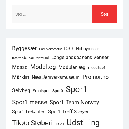
Søg
efter:
Byggesæt
DSB
Hobbymesse
Damplokomotiv
Langelandsbanens Venner
Intermodellbau Dortmund
Modeltog
Messe
Modulanlæg
modultræf
Proinor.no
Märklin
Næs Jernverksmuseum
Spor1
Selvbyg
Smalspor
Spor0
Spor1 messe
Spor1 Team Norway
Spur1 Treff Speyer
Spor1 Trekanten
Udstilling
Tikøb Støberi
TKVJ