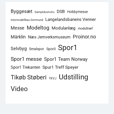
Byggesæt
DSB
Hobbymesse
Damplokomotiv
Langelandsbanens Venner
Intermodellbau Dortmund
Modeltog
Messe
Modulanlæg
modultræf
Proinor.no
Märklin
Næs Jernverksmuseum
Spor1
Selvbyg
Smalspor
Spor0
Spor1 messe
Spor1 Team Norway
Spur1 Treff Speyer
Spor1 Trekanten
Udstilling
Tikøb Støberi
TKVJ
Video