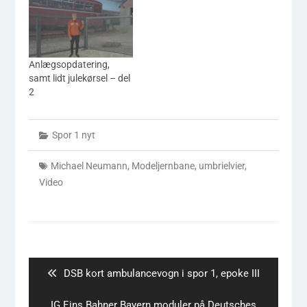
Anlægsopdatering,
samt lidt julekørsel – del
2
Spor 1 nyt
Michael Neumann
,
Modeljernbane
,
umbrielvier
,
Video
Indlægsnavigation
Previous
DSB kort ambulancevogn i spor 1, epoke III
post:
Next
IG Eins Bahner Bayern moduler på Deutsches