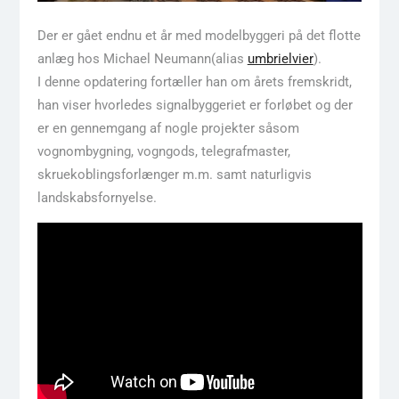
Der er gået endnu et år med modelbyggeri på det flotte
anlæg hos Michael Neumann(alias
umbrielvier
).
I denne opdatering fortæller han om årets fremskridt,
han viser hvorledes signalbyggeriet er forløbet og der
er en gennemgang af nogle projekter såsom
vognombygning, vogngods, telegrafmaster,
skruekoblingsforlænger m.m. samt naturligvis
landskabsfornyelse.