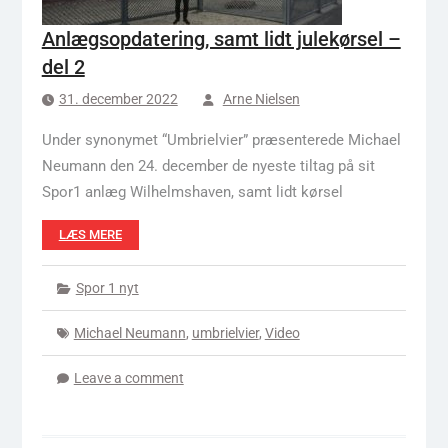
Anlægsopdatering, samt lidt julekørsel –
del 2
31. december 2022
Arne Nielsen
Under synonymet “Umbrielvier” præsenterede Michael
Neumann den 24. december de nyeste tiltag på sit
Spor1 anlæg Wilhelmshaven, samt lidt kørsel
LÆS MERE
Spor 1 nyt
Michael Neumann
,
umbrielvier
,
Video
Leave a comment