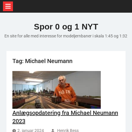
Skip
to
Spor 0 og 1 NYT
content
En site for alle med interesse for modeljernbaner i skala 1:45 og 1:32
Tag:
Michael Neumann
Anlægsopdatering fra Michael Neumann
2023
2. januar 2024
Henrik Bess