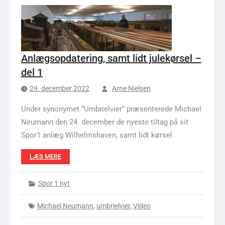
Anlægsopdatering, samt lidt julekørsel –
del 1
29. december 2022
Arne Nielsen
Under synonymet “Umbrielvier” præsenterede Michael
Neumann den 24. december de nyeste tiltag på sit
Spor1 anlæg Wilhelmshaven, samt lidt kørsel
LÆS MERE
Spor 1 nyt
Michael Neumann
,
umbrielvier
,
Video