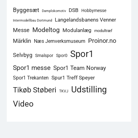
Byggesæt
DSB
Hobbymesse
Damplokomotiv
Langelandsbanens Venner
Intermodellbau Dortmund
Modeltog
Messe
Modulanlæg
modultræf
Proinor.no
Märklin
Næs Jernverksmuseum
Spor1
Selvbyg
Smalspor
Spor0
Spor1 messe
Spor1 Team Norway
Spur1 Treff Speyer
Spor1 Trekanten
Udstilling
Tikøb Støberi
TKVJ
Video