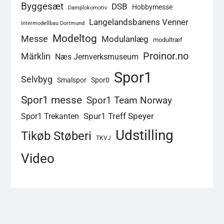
Byggesæt
DSB
Hobbymesse
Damplokomotiv
Langelandsbanens Venner
Intermodellbau Dortmund
Modeltog
Messe
Modulanlæg
modultræf
Proinor.no
Märklin
Næs Jernverksmuseum
Spor1
Selvbyg
Smalspor
Spor0
Spor1 messe
Spor1 Team Norway
Spur1 Treff Speyer
Spor1 Trekanten
Udstilling
Tikøb Støberi
TKVJ
Video