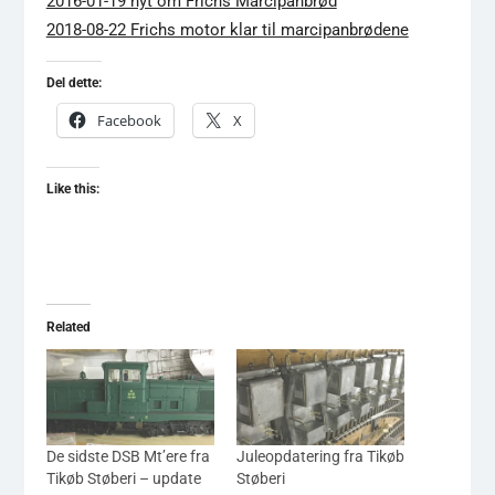
2016-01-19 nyt om Frichs Marcipanbrød
2018-08-22 Frichs motor klar til marcipanbrødene
Del dette:
Facebook
X
Like this:
Related
De sidste DSB Mt’ere fra
Juleopdatering fra Tikøb
Tikøb Støberi – update
Støberi