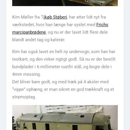
Kim Møller fra T
ikøb Støberi
, har atter lidt nyt fra
værkstedet, hvor han længe har syslet med
Frichs
marcipanbrødene
, og nu er der lavet lidt flere dele
blandt andet tag og kølerør.
Kim har også lavet en helt ny undervogn, som han har
testkørt, og den virker rigtigt godt. Så nu er der bestilt
bundplader i 6 millimeter rustfri stål, og bogie dele i
4mm messing.
Det bliver bare godt, og med træk på 4 aksler med
“vippe” ophæng, er man sikret en god trækkraft og et
strømoptag.