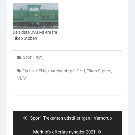
De sidste DSB Mt’ere fra
Tikøb Støberi
Spor 1 nyt
Frichs
,
HFHJ
,
marcipanbrød
,
OHJ
,
Tikøb Støberi
,
VLTJ
Indlægsnavigation
Previous
Spor1 Trekanten udstiller igen i Vamdrup
post:
Next
Märklin’s efterårs nyheder 2021