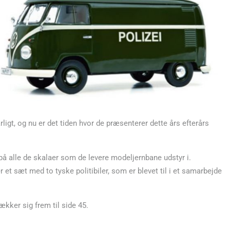
ligt, og nu er det tiden hvor de præsenterer dette års efterårs
 på alle de skalaer som de levere modeljernbane udstyr i.
et sæt med to tyske politibiler, som er blevet til i et samarbejde
ækker sig frem til side 45.