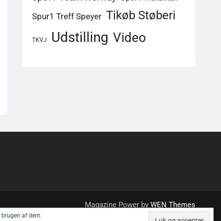
Tikøb Støberi
Spur1 Treff Speyer
Udstilling
Video
TKVJ
Magazine Power by
WEN Themes
brugen af ​​dem.