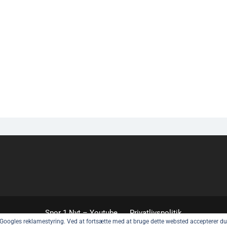
Spor 1 Nyt – Youtube
Privatlivspolitik
g Googles reklamestyring. Ved at fortsætte med at bruge dette websted accepterer du 