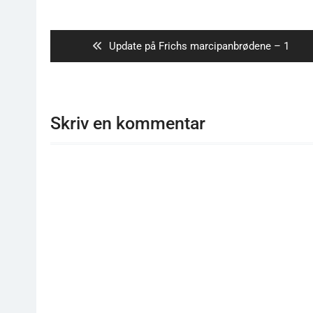
Indlægsnavigation
Previous
Update på Frichs marcipanbrødene – 1
post:
Skriv en kommentar