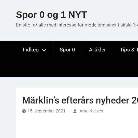
Skip
to
Spor 0 og 1 NYT
content
En site for alle med interesse for modeljernbaner i skala 1:
Indlæg
Spor 0
Artikler
Tips & 
Märklin’s efterårs nyheder 
15. september 2021
Arne Nielsen