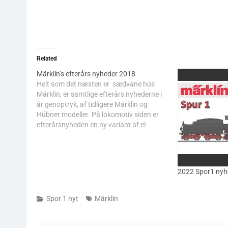
Related
Märklin’s efterårs nyheder 2018
Helt som det næsten er sædvane hos
Märklin, er samtlige efterårs nyhederne i
år genoptryk, af tidligere Märklin og
Hübner modeller. På lokomotiv siden er
efterårsnyheden en ny variant af el-
lokomotivet 103.1 i epoke 4 udførsel.
Nyheden består i følge teksten af en ny
type dekoder med 32 funktioner, samt…
2022 Spor1 nyh
Spor 1 nyt
Märklin