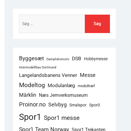
Søg
efter:
Byggesæt
DSB
Hobbymesse
Damplokomotiv
Intermodellbau Dortmund
Langelandsbanens Venner
Messe
Modeltog
Modulanlæg
modultræf
Märklin
Næs Jernverksmuseum
Proinor.no
Selvbyg
Smalspor
Spor0
Spor1
Spor1 messe
Spor1 Team Norway
Spor1 Trekanten