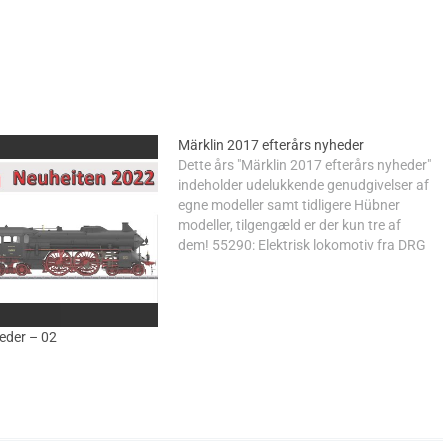
Märklin 2017 efterårs nyheder
Dette års "Märklin 2017 efterårs nyheder"
indeholder udelukkende genudgivelser af
egne modeller samt tidligere Hübner
modeller, tilgengæld er der kun tre af
dem! 55290: Elektrisk lokomotiv fra DRG
litra E44 med telex kobling. 58514:
Godsvogn DB type F-v-51 "tipvogn" med
fem beholdere (ex. Hübner model).
55759: Traditionen fra sidste år…
eder – 02