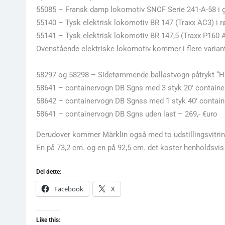
55085 – Fransk damp lokomotiv SNCF Serie 241-A-58 i g
55140 – Tysk elektrisk lokomotiv BR 147 (Traxx AC3) i r
55141 – Tysk elektrisk lokomotiv BR 147,5 (Traxx P160 A
Ovenstående elektriske lokomotiv kommer i flere variant
58297 og 58298 – Sidetømmende ballastvogn påtrykt “H. F
58641 – containervogn DB Sgns med 3 styk 20′ container
58642 – containervogn DB Sgnss med 1 styk 40′ containe
58641 – containervogn DB Sgns uden last – 269,- €uro
Derudover kommer Märklin også med to udstillingsvitrin
En på 73,2 cm. og en på 92,5 cm. det koster henholdsvis 
Del dette:
Facebook
X
Like this: