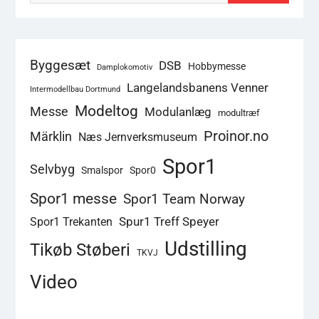
Byggesæt
DSB
Hobbymesse
Damplokomotiv
Langelandsbanens Venner
Intermodellbau Dortmund
Modeltog
Messe
Modulanlæg
modultræf
Proinor.no
Märklin
Næs Jernverksmuseum
Spor1
Selvbyg
Smalspor
Spor0
Spor1 messe
Spor1 Team Norway
Spur1 Treff Speyer
Spor1 Trekanten
Udstilling
Tikøb Støberi
TKVJ
Video