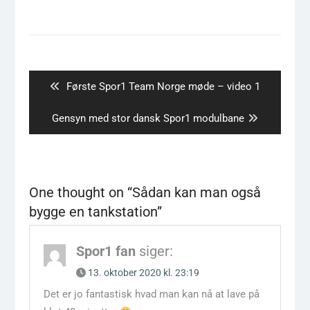
Indlægsnavigation
Previous
Første Spor1 Team Norge møde – video 1
post:
Next
Gensyn med stor dansk Spor1 modulbane
post:
One thought on “
Sådan kan man også
bygge en tankstation
”
Spor1 fan
siger:
13. oktober 2020 kl. 23:19
Det er jo fantastisk hvad man kan nå at lave på