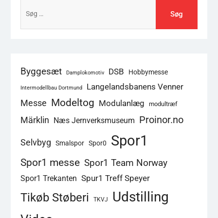
Søg
efter:
Byggesæt
DSB
Hobbymesse
Damplokomotiv
Langelandsbanens Venner
Intermodellbau Dortmund
Modeltog
Messe
Modulanlæg
modultræf
Proinor.no
Märklin
Næs Jernverksmuseum
Spor1
Selvbyg
Smalspor
Spor0
Spor1 messe
Spor1 Team Norway
Spur1 Treff Speyer
Spor1 Trekanten
Udstilling
Tikøb Støberi
TKVJ