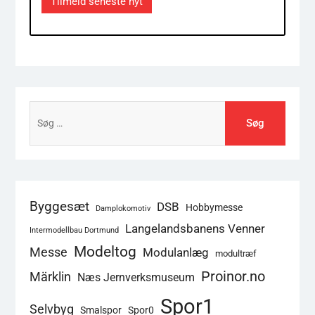
Tilmeld seneste nyt
Søg
efter:
Byggesæt
DSB
Hobbymesse
Damplokomotiv
Langelandsbanens Venner
Intermodellbau Dortmund
Modeltog
Messe
Modulanlæg
modultræf
Proinor.no
Märklin
Næs Jernverksmuseum
Spor1
Selvbyg
Smalspor
Spor0