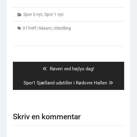
Spor 0 nyt
,
Spor 1 nyt
01Treff i Maarn
,
Udstilling
Indlægsnavigation
Previous
Røveri ved højlys dag!
post:
Next
Spor1 Sjælland udstiller i Rødovre Hallen
post:
Skriv en kommentar