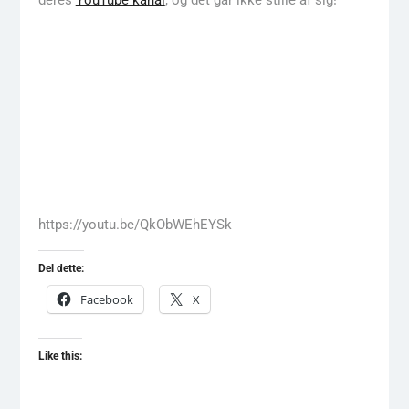
deres
YouTube kanal
, og det går ikke stille af sig!
https://youtu.be/QkObWEhEYSk
Del dette:
Facebook
X
Like this: