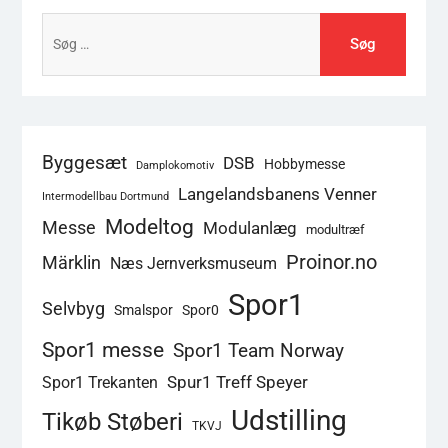
Søg
efter:
Byggesæt
DSB
Hobbymesse
Damplokomotiv
Langelandsbanens Venner
Intermodellbau Dortmund
Modeltog
Messe
Modulanlæg
modultræf
Proinor.no
Märklin
Næs Jernverksmuseum
Spor1
Selvbyg
Smalspor
Spor0
Spor1 messe
Spor1 Team Norway
Spur1 Treff Speyer
Spor1 Trekanten
Udstilling
Tikøb Støberi
TKVJ