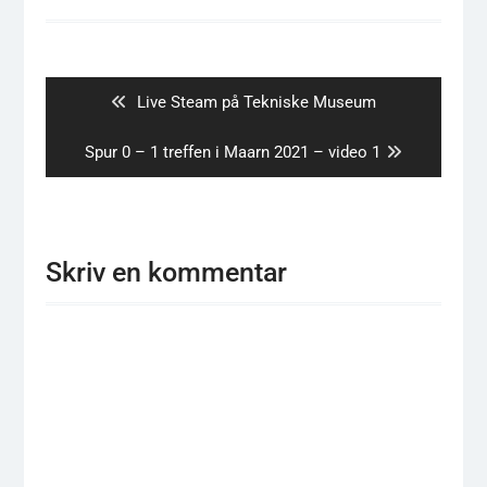
Indlægsnavigation
Previous
Live Steam på Tekniske Museum
post:
Next
Spur 0 – 1 treffen i Maarn 2021 – video 1
post:
Skriv en kommentar