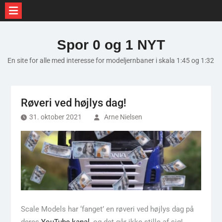
Skip
to
Spor 0 og 1 NYT
content
En site for alle med interesse for modeljernbaner i skala 1:45 og 1:32
Røveri ved højlys dag!
31. oktober 2021
Arne Nielsen
Scale Models har ‘fanget’ en røveri ved højlys dag på