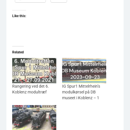
Like this:
Related
Rangering ved det 6.
IG Spur1 Mittelrhein’s
Koblenz modultræf
modulkørsel på DB
museet i Koblenz – 1