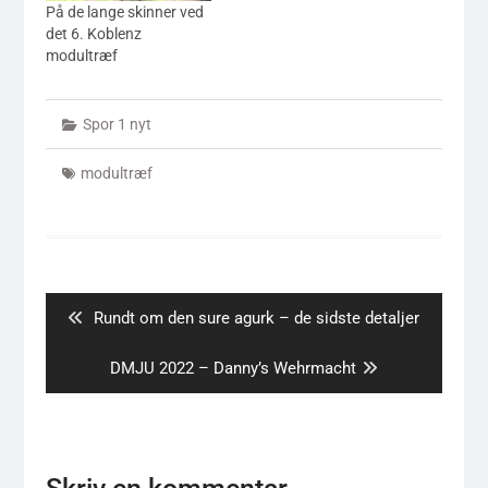
På de lange skinner ved
det 6. Koblenz
modultræf
Spor 1 nyt
modultræf
Indlægsnavigation
Previous
Rundt om den sure agurk – de sidste detaljer
post:
Next
DMJU 2022 – Danny’s Wehrmacht
post: