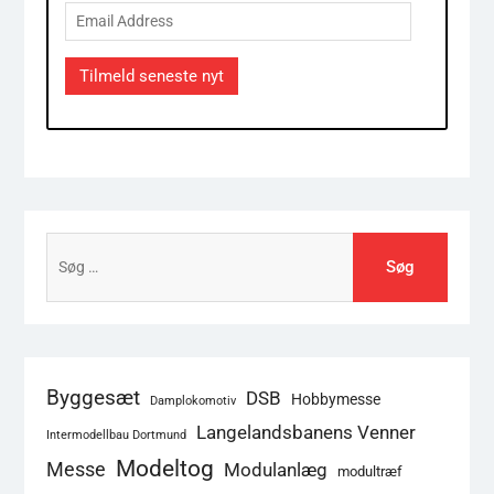
Email
Address
Tilmeld seneste nyt
Søg
efter:
Byggesæt
DSB
Hobbymesse
Damplokomotiv
Langelandsbanens Venner
Intermodellbau Dortmund
Modeltog
Messe
Modulanlæg
modultræf