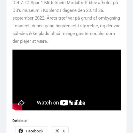
Det 7. IG Spur 1 Mittelrhein Modultreff blev afholdt på
DB’s museum i Koblenz i dagene den 20. til 26.
september 2022. Årets træf var på grund af ombygning
i museet, denne gang begrænset i størrelse, og der var
således ikke plads til så mange gæstemoduler som
der plejer at være.
Del dette:
Facebook
X