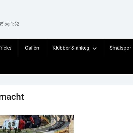
45 og 1:32
Tricks
Galleri
Klubber & anlæg
Smalspor
rmacht