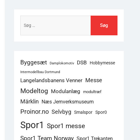
Søg
efter:
Byggesæt
DSB
Hobbymesse
Damplokomotiv
Intermodellbau Dortmund
Langelandsbanens Venner
Messe
Modeltog
Modulanlæg
modultræf
Märklin
Næs Jernverksmuseum
Proinor.no
Selvbyg
Smalspor
Spor0
Spor1
Spor1 messe
Spor1 Team Norway
Spor1 Trekanten