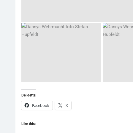
Del dette:
Facebook
X
Like this: