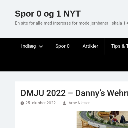
Skip
to
Spor 0 og 1 NYT
content
En site for alle med interesse for modeljernbaner i skala 1:
Indlæg
Spor 0
Artikler
Tips & 
DMJU 2022 – Danny’s Weh
25. oktober 2022
Arne Nielsen