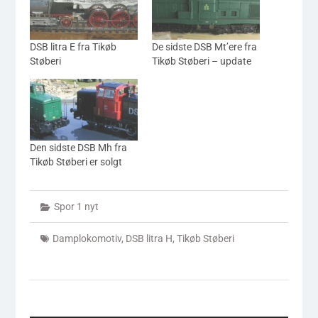
DSB litra E fra Tikøb
De sidste DSB Mt’ere fra
Støberi
Tikøb Støberi – update
Den sidste DSB Mh fra
Tikøb Støberi er solgt
Spor 1 nyt
Damplokomotiv
,
DSB litra H
,
Tikøb Støberi
Indlægsnavigation