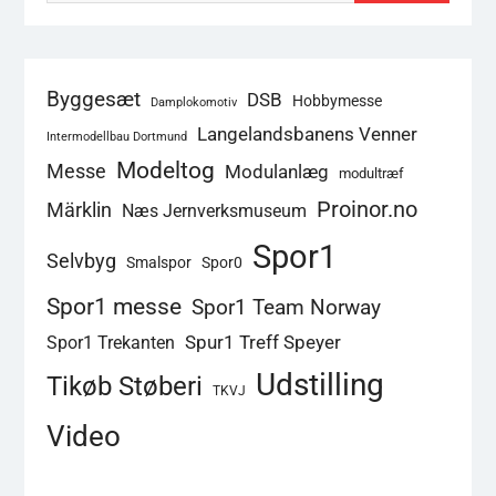
Byggesæt
DSB
Hobbymesse
Damplokomotiv
Langelandsbanens Venner
Intermodellbau Dortmund
Modeltog
Messe
Modulanlæg
modultræf
Proinor.no
Märklin
Næs Jernverksmuseum
Spor1
Selvbyg
Smalspor
Spor0
Spor1 messe
Spor1 Team Norway
Spur1 Treff Speyer
Spor1 Trekanten
Udstilling
Tikøb Støberi
TKVJ
Video