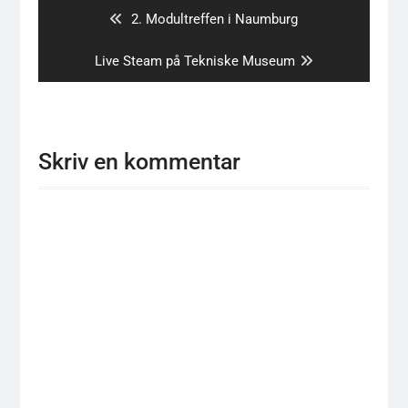
Previous
2. Modultreffen i Naumburg
post:
Next
Live Steam på Tekniske Museum
post:
Skriv en kommentar