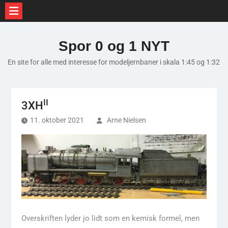
Skip
to
Spor 0 og 1 NYT
content
En site for alle med interesse for modeljernbaner i skala 1:45 og 1:32
II
3XH
11. oktober 2021
Arne Nielsen
Overskriften lyder jo lidt som en kemisk formel, men