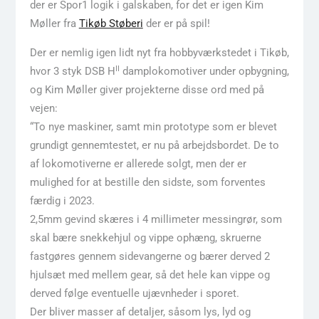
der er Spor1 logik i galskaben, for det er igen Kim
Møller fra
Tikøb Støberi
der er på spil!
Der er nemlig igen lidt nyt fra hobbyværkstedet i Tikøb,
II
hvor 3 styk DSB H
damplokomotiver under opbygning,
og Kim Møller giver projekterne disse ord med på
vejen:
“To nye maskiner, samt min prototype som er blevet
grundigt gennemtestet, er nu på arbejdsbordet. De to
af lokomotiverne er allerede solgt, men der er
mulighed for at bestille den sidste, som forventes
færdig i 2023.
2,5mm gevind skæres i 4 millimeter messingrør, som
skal bære snekkehjul og vippe ophæng, skruerne
fastgøres gennem sidevangerne og bærer derved 2
hjulsæt med mellem gear, så det hele kan vippe og
derved følge eventuelle ujævnheder i sporet.
Der bliver masser af detaljer, såsom lys, lyd og