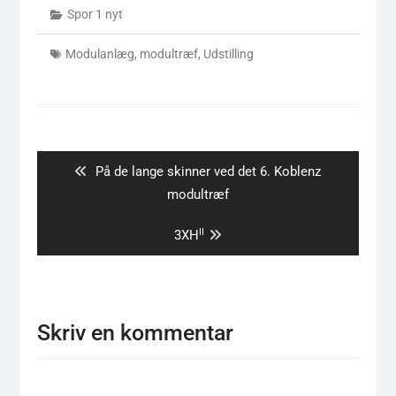
Spor 1 nyt
Modulanlæg
,
modultræf
,
Udstilling
Indlægsnavigation
Previous
På de lange skinner ved det 6. Koblenz
post:
modultræf
II
Next
3XH
post:
Skriv en kommentar