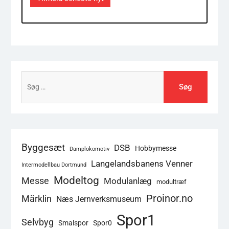
Søg
efter:
Byggesæt
DSB
Hobbymesse
Damplokomotiv
Langelandsbanens Venner
Intermodellbau Dortmund
Modeltog
Messe
Modulanlæg
modultræf
Proinor.no
Märklin
Næs Jernverksmuseum
Spor1
Selvbyg
Smalspor
Spor0