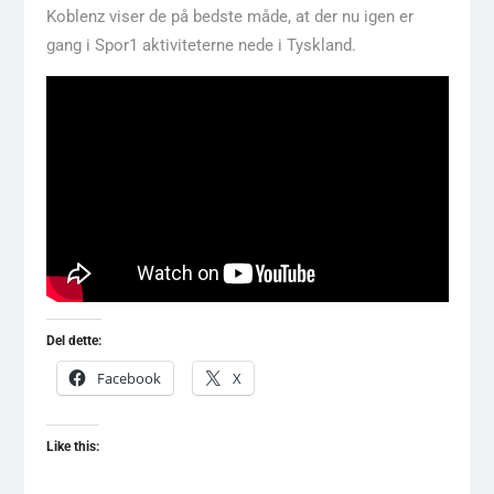
Koblenz viser de på bedste måde, at der nu igen er
gang i Spor1 aktiviteterne nede i Tyskland.
Del dette:
Facebook
X
Like this: