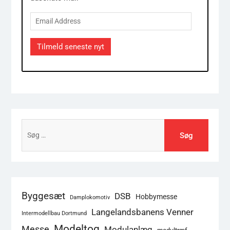
Email
Address
Tilmeld seneste nyt
Søg
efter:
Byggesæt
DSB
Hobbymesse
Damplokomotiv
Langelandsbanens Venner
Intermodellbau Dortmund
Modeltog
Messe
Modulanlæg