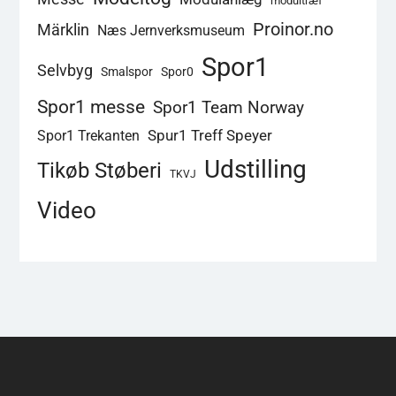
modultræf
Proinor.no
Märklin
Næs Jernverksmuseum
Spor1
Selvbyg
Smalspor
Spor0
Spor1 messe
Spor1 Team Norway
Spur1 Treff Speyer
Spor1 Trekanten
Udstilling
Tikøb Støberi
TKVJ
Video