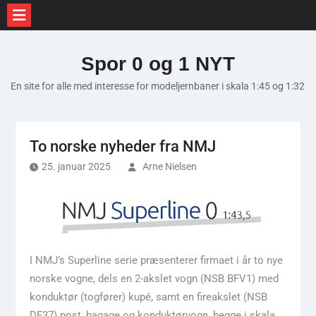
Skip
to
Spor 0 og 1 NYT
content
En site for alle med interesse for modeljernbaner i skala 1:45 og 1:32
To norske nyheder fra NMJ
25. januar 2025
Arne Nielsen
I NMJ’s Superline serie præsenterer firmaet i år to nye
norske vogne, dels en 2-akslet vogn (NSB BFV1) med
konduktør (togfører) kupé, samt en fireakslet (NSB
DF37) post, bagage og konduktørvogn, begge i skala