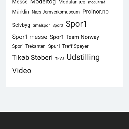
Modeltog
Messe
Modulanlæg
modultræf
Proinor.no
Märklin
Næs Jernverksmuseum
Spor1
Selvbyg
Smalspor
Spor0
Spor1 messe
Spor1 Team Norway
Spur1 Treff Speyer
Spor1 Trekanten
Udstilling
Tikøb Støberi
TKVJ
Video