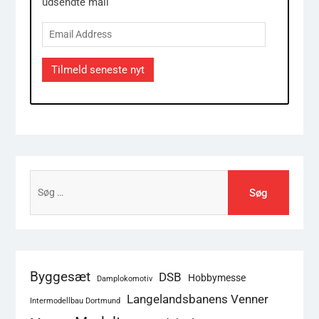
udsendte mail
Email
Address
Tilmeld seneste nyt
Søg
efter:
Byggesæt
DSB
Hobbymesse
Damplokomotiv
Langelandsbanens Venner
Intermodellbau Dortmund