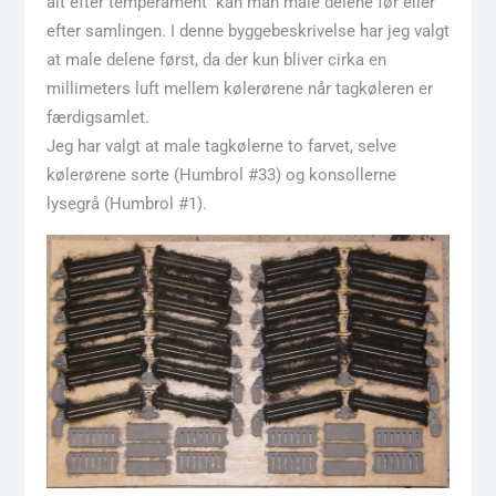
alt efter temperament kan man male delene før eller
efter samlingen. I denne byggebeskrivelse har jeg valgt
at male delene først, da der kun bliver cirka en
millimeters luft mellem kølerørene når tagkøleren er
færdigsamlet.
Jeg har valgt at male tagkølerne to farvet, selve
kølerørene sorte (Humbrol #33) og konsollerne
lysegrå (Humbrol #1).