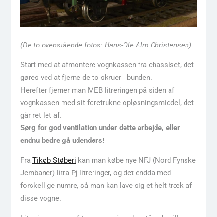
(De to ovenstående fotos: Hans-Ole Alm Christensen)
Start med at afmontere vognkassen fra chassiset, det
gøres ved at fjerne de to skruer i bunden.
Herefter fjerner man MEB litreringen på siden af
vognkassen med sit foretrukne opløsningsmiddel, det
går ret let af.
Sørg for god ventilation under dette arbejde, eller
endnu bedre gå udendørs!
Fra
Tikøb Støberi
kan man købe nye NFJ (Nord Fynske
Jernbaner) litra Pj litreringer, og det endda med
forskellige numre, så man kan lave sig et helt træk af
disse vogne.