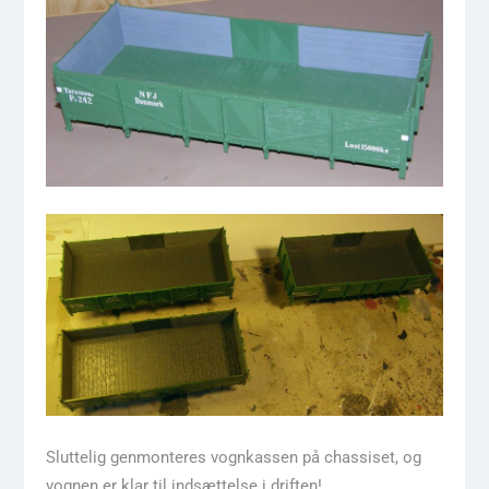
Sluttelig genmonteres vognkassen på chassiset, og
vognen er klar til indsættelse i driften!