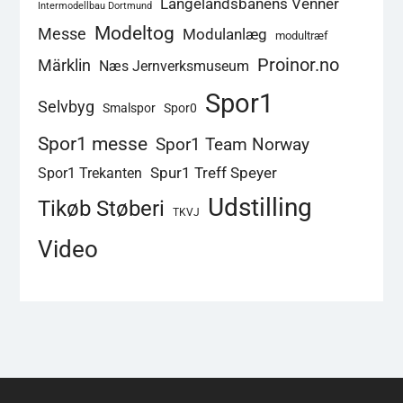
Langelandsbanens Venner
Intermodellbau Dortmund
Modeltog
Messe
Modulanlæg
modultræf
Proinor.no
Märklin
Næs Jernverksmuseum
Spor1
Selvbyg
Smalspor
Spor0
Spor1 messe
Spor1 Team Norway
Spur1 Treff Speyer
Spor1 Trekanten
Udstilling
Tikøb Støberi
TKVJ
Video