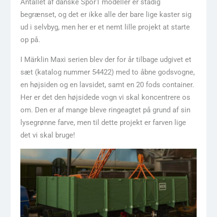
Antallet af danske Spor1 modeller er stadig
begrænset, og det er ikke alle der bare lige kaster sig
ud i selvbyg, men her er et nemt lille projekt at starte
op på.
I Märklin Maxi serien blev der for år tilbage udgivet et
sæt (katalog nummer 54422) med to åbne godsvogne,
en højsiden og en lavsidet, samt en 20 fods container.
Her er det den højsidede vogn vi skal koncentrere os
om. Den er af mange bleve ringeagtet på grund af sin
lysegrønne farve, men til dette projekt er farven lige
det vi skal bruge!