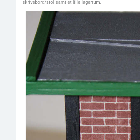
skrivebord/stol samt et lille lagerrum.