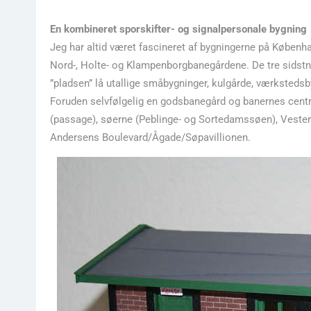
En kombineret sporskifter- og signalpersonale bygning
Jeg har altid været fascineret af bygningerne på Københa
Nord-, Holte- og Klampenborgbanegårdene. De tre sidstn
”pladsen” lå utallige småbygninger, kulgårde, værkstedsb
Foruden selvfølgelig en godsbanegård og banernes cent
(passage), søerne (Peblinge- og Sortedamssøen), Vester
Andersens Boulevard/Ågade/Søpavillionen.