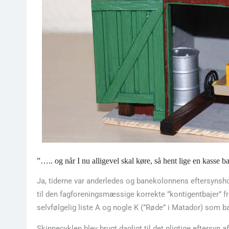
”….. og når I nu alligevel skal køre, så hent lige en kasse b
Ja, tiderne var anderledes og banekolonnens eftersynsho
til den fagforeningsmæssige korrekte ”kontigentbajer” fr
selvfølgelig liste A og nogle K (”Røde” i Matador) som b
Skinnecyklen blev brugt dagligt til det pligtige eftersyn