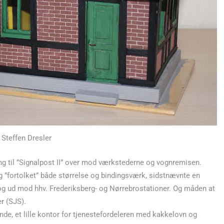
 Steffen Dresler
tning til ”Signalpost II” over mod værkstederne og vognremisen.
 ”fortolket” både størrelse og bindingsværk, sidstnævnte en
 og ud mod hhv. Frederiksberg- og Nørrebrostationer. Og måden at
r (SJS).
e, et lille kontor for tjenestefordeleren med kakkelovn og