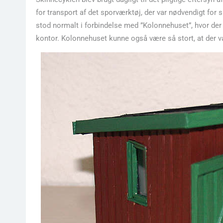
for transport af det sporværktøj, der var nødvendigt for
stod normalt i forbindelse med ”Kolonnehuset”, hvor der 
kontor. Kolonnehuset kunne også være så stort, at der va