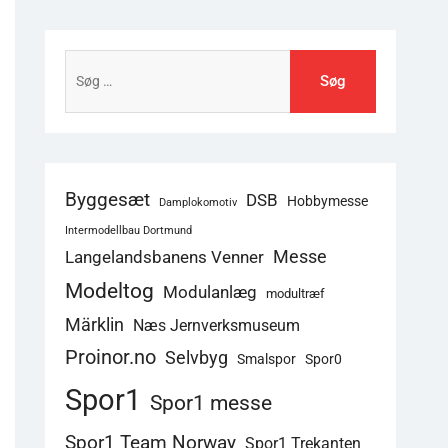
Søg
efter:
Byggesæt
DSB
Hobbymesse
Damplokomotiv
Intermodellbau Dortmund
Langelandsbanens Venner
Messe
Modeltog
Modulanlæg
modultræf
Märklin
Næs Jernverksmuseum
Proinor.no
Selvbyg
Smalspor
Spor0
Spor1
Spor1 messe
Spor1 Team Norway
Spor1 Trekanten