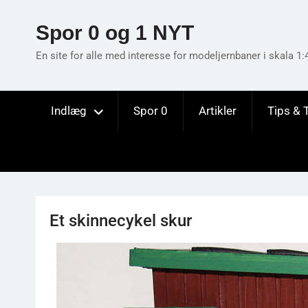
Skip
to
Spor 0 og 1 NYT
content
En site for alle med interesse for modeljernbaner i skala 1:
Indlæg
Spor 0
Artikler
Tips & 
Et skinnecykel skur