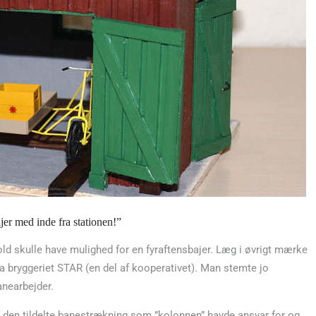
ajer med inde fra stationen!”
ld skulle have mulighed for en fyraftensbajer. Læg i øvrigt mærke
a bryggeriet STAR (en del af kooperativet). Man stemte jo
anearbejder.
 af den tildelte banestrækning som ”kolonnen” havde ansvar for og