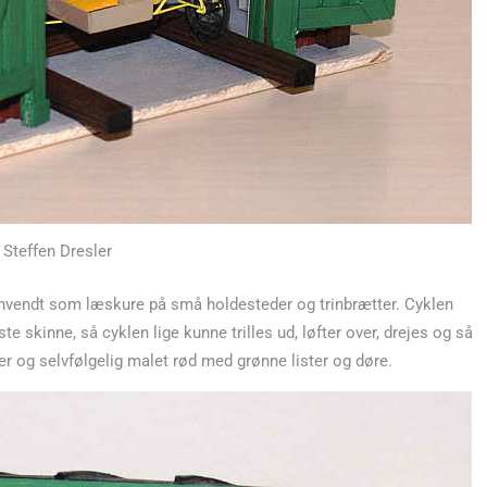
 Steffen Dresler
 anvendt som læskure på små holdesteder og trinbrætter. Cyklen
ste skinne, så cyklen lige kunne trilles ud, løfter over, drejes og så
er og selvfølgelig malet rød med grønne lister og døre.