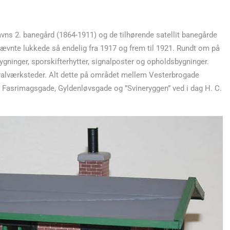
vns 2. banegård (1864-1911) og de tilhørende satellit banegårde
ævnte lukkede så endelig fra 1917 og frem til 1921. Rundt om på
ygninger, sporskifterhytter, signalposter og opholdsbygninger.
ralværksteder. Alt dette på området mellem Vesterbrogade
 Fasrimagsgade, Gyldenløvsgade og ”Svineryggen” ved i dag H. C.