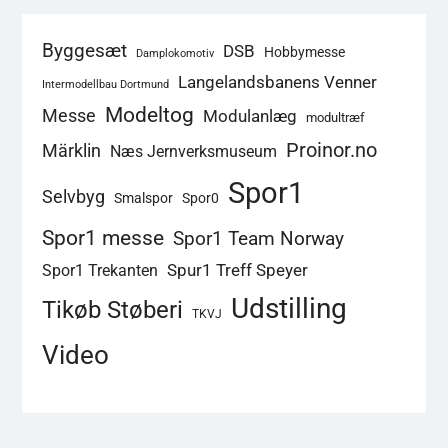
Byggesæt
DSB
Hobbymesse
Damplokomotiv
Langelandsbanens Venner
Intermodellbau Dortmund
Modeltog
Messe
Modulanlæg
modultræf
Proinor.no
Märklin
Næs Jernverksmuseum
Spor1
Selvbyg
Smalspor
Spor0
Spor1 messe
Spor1 Team Norway
Spur1 Treff Speyer
Spor1 Trekanten
Udstilling
Tikøb Støberi
TKVJ
Video