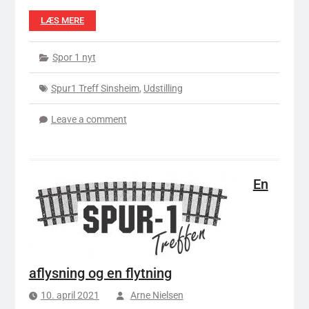
LÆS MERE
Spor 1 nyt
Spur1 Treff Sinsheim
,
Udstilling
Leave a comment
En
aflysning og en flytning
10. april 2021
Arne Nielsen