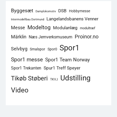
Byggesæt
DSB
Hobbymesse
Damplokomotiv
Langelandsbanens Venner
Intermodellbau Dortmund
Modeltog
Messe
Modulanlæg
modultræf
Proinor.no
Märklin
Næs Jernverksmuseum
Spor1
Selvbyg
Smalspor
Spor0
Spor1 messe
Spor1 Team Norway
Spur1 Treff Speyer
Spor1 Trekanten
Udstilling
Tikøb Støberi
TKVJ
Video