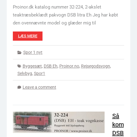
Proinor.dk katalog nummer 32-224, 2-akslet
teaktræsbeklædt pakvogn DSB litra Eh Jeg har købt
den ovennævnte model og glæder mig til
LÆS MERE
Spor 1 nyt
Byggesæt
,
DSB Eh
,
Proinor.no
,
Rejsegodsvogn
,
Selvbyg
,
Spor1
Leave a comment
Så
kom
DSB