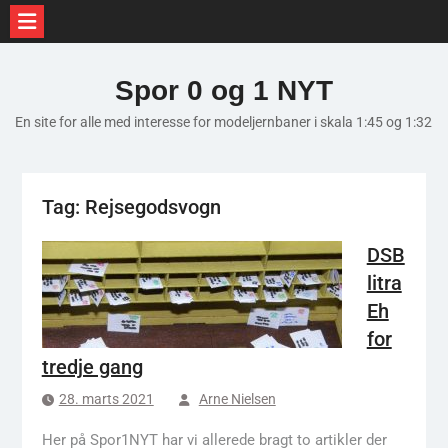
Skip
to
Spor 0 og 1 NYT
content
En site for alle med interesse for modeljernbaner i skala 1:45 og 1:32
Tag:
Rejsegodsvogn
DSB
litra
Eh
for
tredje gang
28. marts 2021
Arne Nielsen
Her på Spor1NYT har vi allerede bragt to artikler der