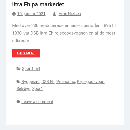
litra Eh på markedet
10. januar 2021
Arne Nielsen
Med over 230 producerede enheder i perioden 1895 til
1930, var DSB litra Eh rejsegodsvognen en af de mest
udbredte
LÆS MERE
Spor 1 nyt
Byggesæt
,
DSB Eh
,
Proinor.no
,
Rejsegodsvogn
,
Selvbyg
,
Spor1
Leave a comment