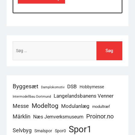
Søg
efter:
Byggesæt
DSB
Hobbymesse
Damplokomotiv
Langelandsbanens Venner
Intermodellbau Dortmund
Modeltog
Messe
Modulanlæg
modultræf
Proinor.no
Märklin
Næs Jernverksmuseum
Spor1
Selvbyg
Smalspor
Spor0