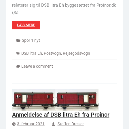
relaterer sig til DSB litra Eh byggesættet fra Proinor.dk
(Så
LÆS MERE
Spor 1 nyt
DSB litra Eh
,
Postvogn
,
Rejsegodsvogn
Leave a comment
Anmeldelse af DSB litra Eh fra Proinor
3. februar 2021
Steffen Dresler