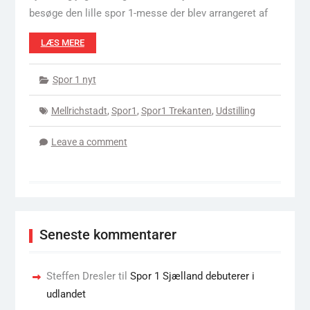
besøge den lille spor 1-messe der blev arrangeret af
LÆS MERE
Spor 1 nyt
Mellrichstadt
,
Spor1
,
Spor1 Trekanten
,
Udstilling
Leave a comment
Seneste kommentarer
Steffen Dresler
til
Spor 1 Sjælland debuterer i
udlandet