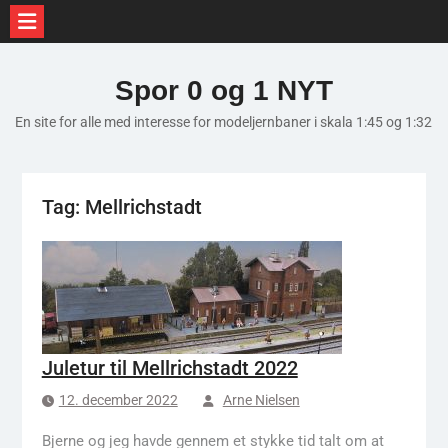
Skip
to
Spor 0 og 1 NYT
content
En site for alle med interesse for modeljernbaner i skala 1:45 og 1:32
Tag:
Mellrichstadt
Juletur til Mellrichstadt 2022
12. december 2022
Arne Nielsen
Bjerne og jeg havde gennem et stykke tid talt om at