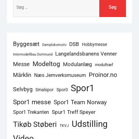
Søg
efter:
Byggesæt
DSB
Hobbymesse
Damplokomotiv
Langelandsbanens Venner
Intermodellbau Dortmund
Modeltog
Messe
Modulanlæg
modultræf
Proinor.no
Märklin
Næs Jernverksmuseum
Spor1
Selvbyg
Smalspor
Spor0
Spor1 messe
Spor1 Team Norway
Spur1 Treff Speyer
Spor1 Trekanten
Udstilling
Tikøb Støberi
TKVJ
Video