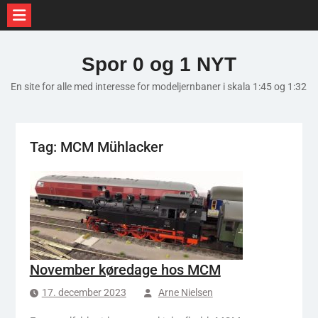
Skip
to
Spor 0 og 1 NYT
content
En site for alle med interesse for modeljernbaner i skala 1:45 og 1:32
Tag:
MCM Mühlacker
November køredage hos MCM
17. december 2023
Arne Nielsen