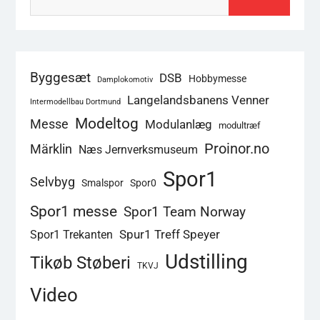
Byggesæt
DSB
Hobbymesse
Damplokomotiv
Langelandsbanens Venner
Intermodellbau Dortmund
Modeltog
Messe
Modulanlæg
modultræf
Proinor.no
Märklin
Næs Jernverksmuseum
Spor1
Selvbyg
Smalspor
Spor0
Spor1 messe
Spor1 Team Norway
Spur1 Treff Speyer
Spor1 Trekanten
Udstilling
Tikøb Støberi
TKVJ
Video