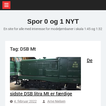
Skip
to
Spor 0 og 1 NYT
content
En site for alle med interesse for modeljernbaner i skala 1:45 og 1:32
Tag:
DSB Mt
De
sidste DSB litra Mt er færdige
4. februar 2022
Arne Nielsen