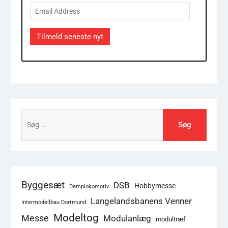
Email
Address
Tilmeld seneste nyt
Søg
efter:
Byggesæt
DSB
Hobbymesse
Damplokomotiv
Langelandsbanens Venner
Intermodellbau Dortmund
Modeltog
Messe
Modulanlæg
modultræf