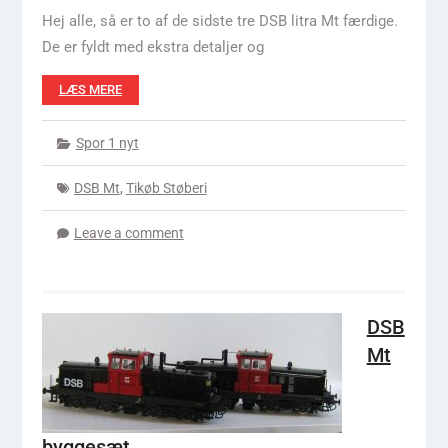
Hej alle, så er to af de sidste tre DSB litra Mt færdige.
De er fyldt med ekstra detaljer og
LÆS MERE
Spor 1 nyt
DSB Mt
,
Tikøb Støberi
Leave a comment
DSB
Mt
byggesæt