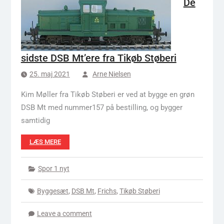
De
sidste DSB Mt’ere fra Tikøb Støberi
25. maj 2021
Arne Nielsen
Kim Møller fra Tikøb Støberi er ved at bygge en grøn
DSB Mt med nummer157 på bestilling, og bygger
samtidig
LÆS MERE
Spor 1 nyt
Byggesæt
,
DSB Mt
,
Frichs
,
Tikøb Støberi
Leave a comment