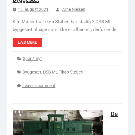
15. august 2021
Arne Nielsen
Kim Møller fra Tikøb Støberi har stadig 2 DSB Mt
byggesæt tilbage som ikke er afhentet , derfor er de
LÆS MERE
Spor 1 nyt
Byggesæt
,
DSB Mt
,
Tikøb Støberi
Leave a comment
De