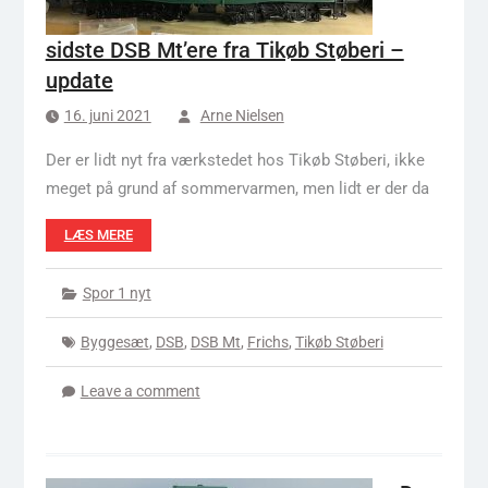
sidste DSB Mt’ere fra Tikøb Støberi –
update
16. juni 2021
Arne Nielsen
Der er lidt nyt fra værkstedet hos Tikøb Støberi, ikke
meget på grund af sommervarmen, men lidt er der da
LÆS MERE
Spor 1 nyt
Byggesæt
,
DSB
,
DSB Mt
,
Frichs
,
Tikøb Støberi
Leave a comment