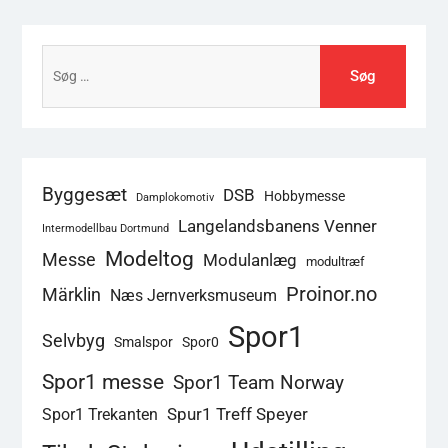
Søg
efter:
Byggesæt
DSB
Hobbymesse
Damplokomotiv
Langelandsbanens Venner
Intermodellbau Dortmund
Modeltog
Messe
Modulanlæg
modultræf
Proinor.no
Märklin
Næs Jernverksmuseum
Spor1
Selvbyg
Smalspor
Spor0
Spor1 messe
Spor1 Team Norway
Spur1 Treff Speyer
Spor1 Trekanten