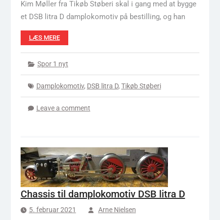
Kim Møller fra Tikøb Støberi skal i gang med at bygge
et DSB litra D damplokomotiv på bestilling, og han
LÆS MERE
Spor 1 nyt
Damplokomotiv
,
DSB litra D
,
Tikøb Støberi
Leave a comment
Chassis til damplokomotiv DSB litra D
5. februar 2021
Arne Nielsen