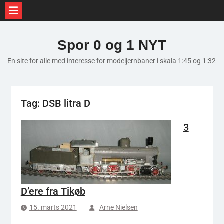
Skip
to
Spor 0 og 1 NYT
content
En site for alle med interesse for modeljernbaner i skala 1:45 og 1:32
Tag:
DSB litra D
3
D’ere fra Tikøb
15. marts 2021
Arne Nielsen