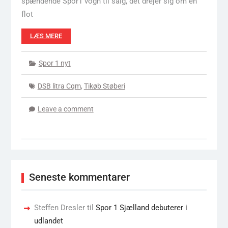
spændende Spor1 vogn til salg, det drejer sig om en
flot
LÆS MERE
Spor 1 nyt
DSB litra Cqm
,
Tikøb Støberi
Leave a comment
Seneste kommentarer
Steffen Dresler
til
Spor 1 Sjælland debuterer i
udlandet