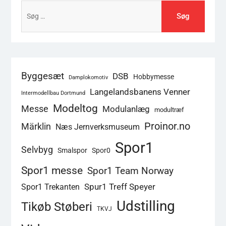
Søg
efter:
Byggesæt
DSB
Hobbymesse
Damplokomotiv
Langelandsbanens Venner
Intermodellbau Dortmund
Modeltog
Messe
Modulanlæg
modultræf
Proinor.no
Märklin
Næs Jernverksmuseum
Spor1
Selvbyg
Smalspor
Spor0
Spor1 messe
Spor1 Team Norway
Spur1 Treff Speyer
Spor1 Trekanten
Udstilling
Tikøb Støberi
TKVJ