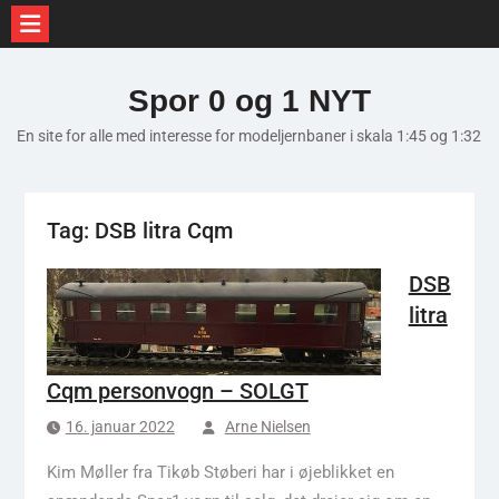
Skip
to
Spor 0 og 1 NYT
content
En site for alle med interesse for modeljernbaner i skala 1:45 og 1:32
Tag:
DSB litra Cqm
DSB
litra
Cqm personvogn – SOLGT
16. januar 2022
Arne Nielsen
Kim Møller fra Tikøb Støberi har i øjeblikket en