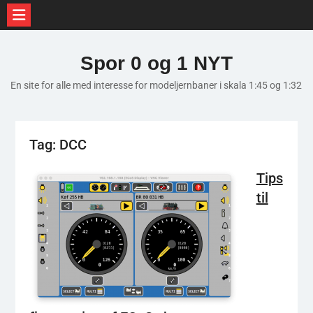
Skip
to
Spor 0 og 1 NYT
content
En site for alle med interesse for modeljernbaner i skala 1:45 og 1:32
Tag:
DCC
Tips
til