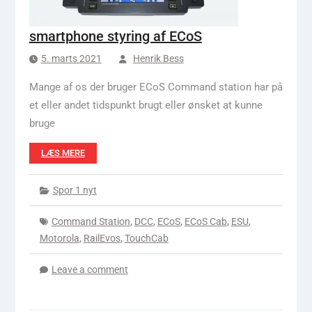
smartphone styring af ECoS
5. marts 2021
Henrik Bess
Mange af os der bruger ECoS Command station har på
et eller andet tidspunkt brugt eller ønsket at kunne
bruge
LÆS MERE
Spor 1 nyt
Command Station
,
DCC
,
ECoS
,
ECoS Cab
,
ESU
,
Motorola
,
RailEvos
,
TouchCab
Leave a comment