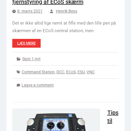
fjernstyring af ECoS skærm
8. marts 2021
Henrik Bess
Det er ikke altid lige nemt at fifle med den lille pen på
skærmen af en ECoS central station, men
LÆS MERE
Spor 1 nyt
Command Station
,
DCC
,
ECoS
,
ESU
,
VNC
Leave a comment
Tips
til