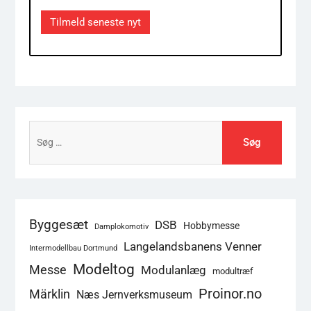
Address
Tilmeld seneste nyt
Søg
efter:
Byggesæt
DSB
Hobbymesse
Damplokomotiv
Langelandsbanens Venner
Intermodellbau Dortmund
Modeltog
Messe
Modulanlæg
modultræf
Proinor.no
Märklin
Næs Jernverksmuseum