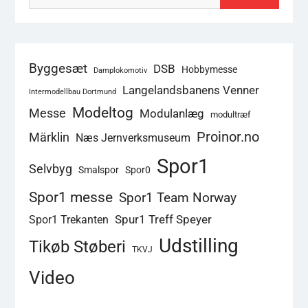
Byggesæt
DSB
Hobbymesse
Damplokomotiv
Langelandsbanens Venner
Intermodellbau Dortmund
Modeltog
Messe
Modulanlæg
modultræf
Proinor.no
Märklin
Næs Jernverksmuseum
Spor1
Selvbyg
Smalspor
Spor0
Spor1 messe
Spor1 Team Norway
Spur1 Treff Speyer
Spor1 Trekanten
Udstilling
Tikøb Støberi
TKVJ
Video