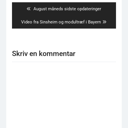
Previous
August måneds sidste opdateringer
post:
Next
Video fra Sinsheim og modultræf i Bayern
post:
Skriv en kommentar