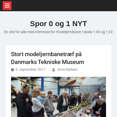
Skip
to
Spor 0 og 1 NYT
content
En site for alle med interesse for modeljernbaner i skala 1:45 og 1:32
Stort modeljernbanetræf på
Danmarks Tekniske Museum
5. september 2017
Arne Nielsen