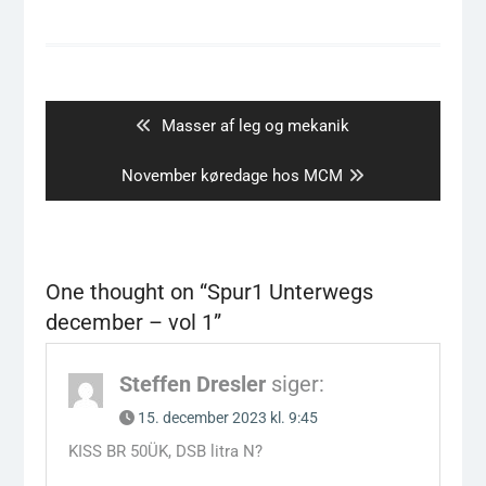
Indlægsnavigation
Previous
Masser af leg og mekanik
post:
Next
November køredage hos MCM
post:
One thought on “
Spur1 Unterwegs
december – vol 1
”
Steffen Dresler
siger:
15. december 2023 kl. 9:45
KISS BR 50ÜK, DSB litra N?