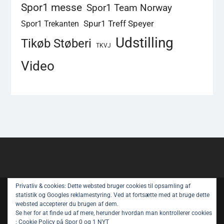
Spor1 messe
Spor1 Team Norway
Spur1 Treff Speyer
Spor1 Trekanten
Udstilling
Tikøb Støberi
TKVJ
Video
Privatliv & cookies: Dette websted bruger cookies til opsamling af
Copyright © All rights reserved.
statistik og Googles reklamestyring. Ved at fortsætte med at bruge dette
websted accepterer du brugen af ​​dem.
Spor 1 Nyt – Youtube
Privatlivspolitik
Se her for at finde ud af mere, herunder hvordan man kontrollerer cookies
:
Cookie Policy på Spor 0 og 1 NYT