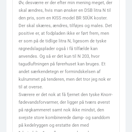
Øv, desværre er der efter min mening meget, der
skal ændres, hvis man ønsker en DSB litra N til
den pris, som en KISS model BR 50ÜK koster.
Der skal skæres, ændres, tilføjes og males. Det
positive er, at fodpladen ikke er ført frem, men
er som på de tidlige litra N, ligesom de tyske
røgnedslagsplader også i få tilfælde kan
anvendes. Og så er det kun til N 203, hvor
tagudluftningen på førerhuset kan bruges. Et
andet særkendetegn er formindskelsen af
kulrummet på tenderen, men det tror jeg nok er
til at overse.
Sværere er det nok at få fjernet den tyske Knorr-
fødevandsforvarmer, der ligger på tværs øverst
på røgkammeret samt nok ikke mindst, den
svejste store kombinerede damp- og sanddom
på kedelryggen og erstatte den med