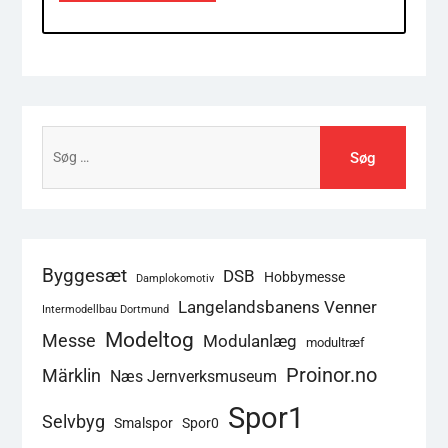
Søg
efter:
Byggesæt
DSB
Hobbymesse
Damplokomotiv
Langelandsbanens Venner
Intermodellbau Dortmund
Modeltog
Messe
Modulanlæg
modultræf
Proinor.no
Märklin
Næs Jernverksmuseum
Spor1
Selvbyg
Smalspor
Spor0