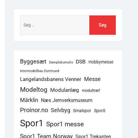
Søg
efter:
Byggesæt
DSB
Hobbymesse
Damplokomotiv
Intermodellbau Dortmund
Langelandsbanens Venner
Messe
Modeltog
Modulanlæg
modultræf
Märklin
Næs Jernverksmuseum
Proinor.no
Selvbyg
Smalspor
Spor0
Spor1
Spor1 messe
Spor1 Team Norway
Spor1 Trekanten