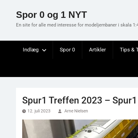
Skip
to
Spor 0 og 1 NYT
content
En site for alle med interesse for modeljernbaner i skala 1:
Indlæg
Spor 0
Artikler
Tips & 
Spur1 Treffen 2023 – Spur1
12. juli 2023
Arne Nielsen