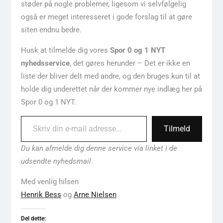
støder på nogle problemer, ligesom vi selvfølgelig
også er meget interesseret i gode forslag til at gøre
siten endnu bedre.
Husk at tilmelde dig vores
Spor 0 og 1 NYT
nyhedsservice
, det gøres herunder – Det er ikke en
liste der bliver delt med andre, og den bruges kun til at
holde dig underettet når der kommer nye indlæg her på
Spor 0 og 1 NYT.
Skriv din e-mail adresse…
Tilmeld
Du kan afmelde dig denne service via linket i de
udsendte nyhedsmail
.
Med venlig hilsen
Henrik Bess
og
Arne Nielsen
Del dette: