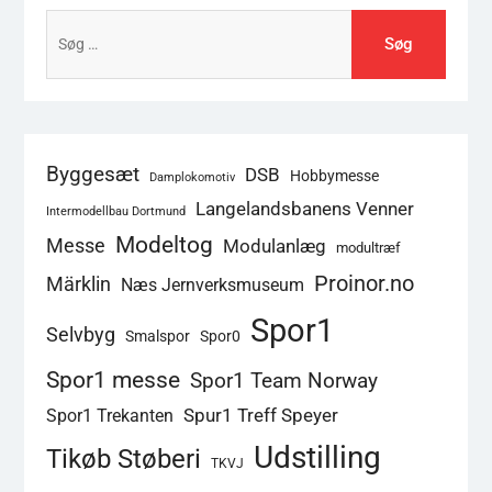
Søg
efter:
Byggesæt
DSB
Hobbymesse
Damplokomotiv
Langelandsbanens Venner
Intermodellbau Dortmund
Modeltog
Messe
Modulanlæg
modultræf
Proinor.no
Märklin
Næs Jernverksmuseum
Spor1
Selvbyg
Smalspor
Spor0
Spor1 messe
Spor1 Team Norway
Spur1 Treff Speyer
Spor1 Trekanten
Udstilling
Tikøb Støberi
TKVJ