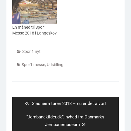
En måned til Spor1
Messe 2018 i Langeskov
Spor 1 nyt
Spor1 messe
,
Udstilling
Indlægsnavigation
Previous
Sinsheim turen 2018 – nu er det alvor!
post:
Next
“Jernbanekilder.dk”, nyhed fra Danmarks
post:
Jernbanemuseum