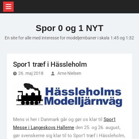
Skip
to
Spor 0 og 1 NYT
content
En site for alle med interesse for modeljernbaner i skala 1:45 og 1:32
Spor1 træf i Hässleholm
26. maj 2018
Arne Nielsen
Mens vi her i Danmark går og gør os klar til
Spor1
Messe i Langeskovs Hallerne
den 25. og 26. august,
gør svenskerne sig klar til to Spor1 træf i Hässleholm,