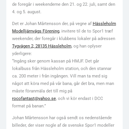
de foregår i weekenderne den 21. og 22. juli, samt den
4. og 5. august.
Det er Johan Mårtensson der, på vegne af
Hässleholm
Modelljärnvägs Förening
, invitere til de to Spor1 træf
weekender, der foregår i klubbens lokaler på adressen
Tygvägen 2, 28135 Hässleholm
, og han oplyser
yderligere:
“Ingång sker genom kassan på HMJF. Det går
lokalbuss från Hässleholm station, och den stannar
ca. 200 meter i från ingången. Vill man ta med sig
något att köra med på vår bana, går det bra, men man
måste föranmäla det till mig på
rocofantast@yahoo.se
, och vi kör endast i DCC
format på banan.”
Johan Mårtensson har også sendt os nedenstående
billeder, der viser nogle af de svenske Spor1 modeller