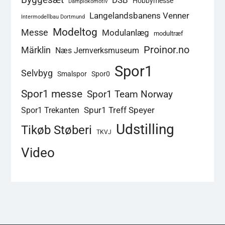
DSB
Hobbymesse
Damplokomotiv
Langelandsbanens Venner
Intermodellbau Dortmund
Modeltog
Messe
Modulanlæg
modultræf
Proinor.no
Märklin
Næs Jernverksmuseum
Spor1
Selvbyg
Smalspor
Spor0
Spor1 messe
Spor1 Team Norway
Spur1 Treff Speyer
Spor1 Trekanten
Udstilling
Tikøb Støberi
TKVJ
Video