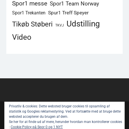
Spor1 messe
Spor1 Team Norway
Spur1 Treff Speyer
Spor1 Trekanten
Udstilling
Tikøb Støberi
TKVJ
Video
Privatliv & cookies: Dette websted bruger cookies til opsamling af
Copyright © All rights reserved.
statistik og Googles reklamestyring. Ved at fortsætte med at bruge dette
websted accepterer du brugen af ​​dem.
Spor 1 Nyt – Youtube
Privatlivspolitik
Se her for at finde ud af mere, herunder hvordan man kontrollerer cookies
:
Cookie Policy på Spor 0 og 1 NYT