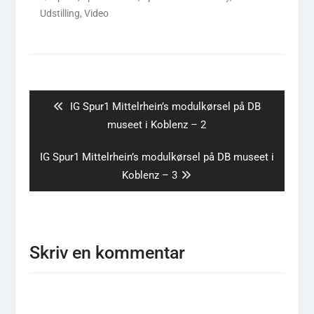
Udstilling
,
Video
Indlægsnavigation
Previous
IG Spur1 Mittelrhein’s modulkørsel på DB
post:
museet i Koblenz – 2
Next
IG Spur1 Mittelrhein’s modulkørsel på DB museet i
post:
Koblenz – 3
Skriv en kommentar