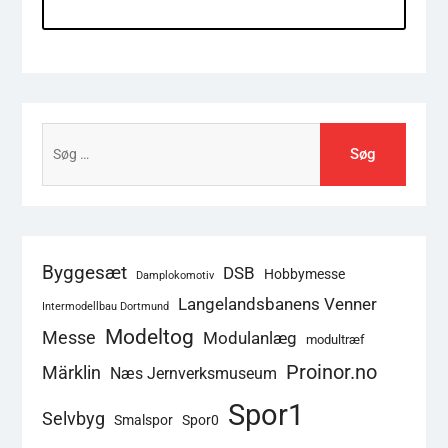
Søg
efter:
Byggesæt
DSB
Hobbymesse
Damplokomotiv
Langelandsbanens Venner
Intermodellbau Dortmund
Modeltog
Messe
Modulanlæg
modultræf
Proinor.no
Märklin
Næs Jernverksmuseum
Spor1
Selvbyg
Smalspor
Spor0