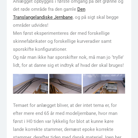
Anlægget opbygges i første omgang på det grønne og
det røde område fra den gamle
Den
Translangelandiske Jernbane
, og på sigt skal begge
områder udvides!
Men først eksperimenteres der med forskellige
skinnefabrikater og forskellige kurveradier samt
sporskifte konfigurationer.
Og når man ikke har sporskifter nok, må man jo ‘trylle’
lidt, for at danne sig et indtryk af hvad der skal bruges!
Temaet for anlægget bliver, at der intet tema er, for
efter mere end 65 år med modeljernbane, hvor man
først i H0 tiden var lykkelig for blot at kunne køre
lande korrekte stammer, dernæst epoke korrekte
stammer, derefter tiden med dansk materiel. Igen her