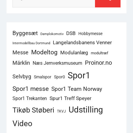
efter:
Byggesæt
DSB
Hobbymesse
Damplokomotiv
Langelandsbanens Venner
Intermodellbau Dortmund
Modeltog
Messe
Modulanlæg
modultræf
Proinor.no
Märklin
Næs Jernverksmuseum
Spor1
Selvbyg
Smalspor
Spor0
Spor1 messe
Spor1 Team Norway
Spur1 Treff Speyer
Spor1 Trekanten
Udstilling
Tikøb Støberi
TKVJ
Video