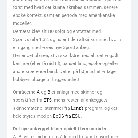
først med hvad der kunne skrabes sammen, senere
epoke korrekt, samt en periode med amerikanske
modeller.
Dernæst blev alt H0 solgt og erstattet med
Spor1/skala 1:32, og nu er tiden altså kommet hvor vi
er i gang med vores nye Spor0 anlæg.
Her er det planen, at vi skal køre med alt det vi godt
kan lide (eller få råd til), uanset land, epoke og/eller
andre snærende bånd. Det er på høje tid, at vi tager
hobbyen tilbage til hyggestadiet!
Områderne
A
og
B
er anlagt med skinner og
sporskifter fra
ETS
, mens resten af anlæggets
skinnemateriel stammer fra
Lenz’s
program, og det
hele styres med en
EcOS fra ESU
.
Det nye anlægget bliver opdelt i fem områder:
A: Bliver et industriområde med to fabriksbygninger