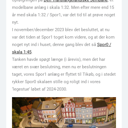
opfølgningen på
Den Translangelandiske Jernbane
, et
modelbane anlæg i skala 1:32. Men efter mere end 15
år med skala 1:32 / Spor1, var det tid til at prøve noget
nyt.
I november/december 2023 blev det besluttet, at nu
var det tiden at Spor1 toget kom videre, og at der kom
noget nyt ind i huset, denne gang blev det så
Spor0 /
skala 1:45
.
Tanken havde spøgt længe (i årevis), men det har
været en svær beslutning, men nu er beslutningen
taget, vores Spor1 anlæg er flyttet til Tikøb, og i stedet
rykker Spor0 skalaen stille og roligt ind i vores
‘legestue’ løbet af 2024-2030.