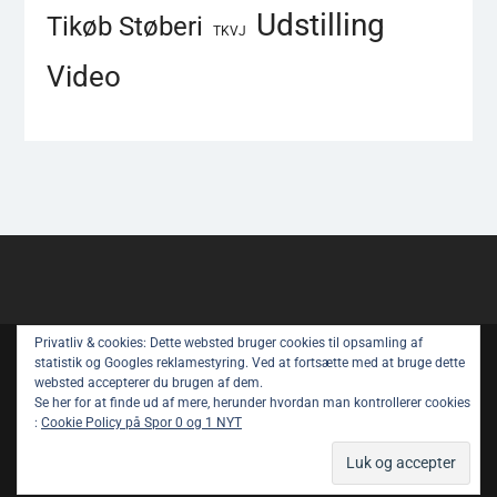
Udstilling
Tikøb Støberi
TKVJ
Video
Privatliv & cookies: Dette websted bruger cookies til opsamling af
Copyright © All rights reserved.
statistik og Googles reklamestyring. Ved at fortsætte med at bruge dette
websted accepterer du brugen af ​​dem.
Spor 1 Nyt – Youtube
Privatlivspolitik
Se her for at finde ud af mere, herunder hvordan man kontrollerer cookies
:
Cookie Policy på Spor 0 og 1 NYT
Om Spor 1 NYT
Magazine Power by
WEN Themes