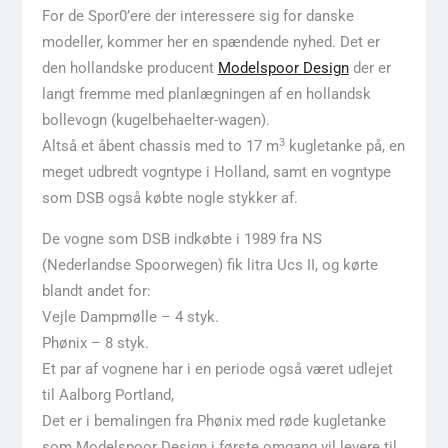
For de Spor0’ere der interessere sig for danske
modeller, kommer her en spændende nyhed. Det er
den hollandske producent
Modelspoor Design
der er
langt fremme med planlægningen af en hollandsk
bollevogn (kugelbehaelter-wagen).
3
Altså et åbent chassis med to 17 m
kugletanke på, en
meget udbredt vogntype i Holland, samt en vogntype
som DSB også købte nogle stykker af.
De vogne som DSB indkøbte i 1989 fra NS
(Nederlandse Spoorwegen) fik litra Ucs II, og kørte
blandt andet for:
Vejle Dampmølle – 4 styk.
Phønix – 8 styk.
Et par af vognene har i en periode også været udlejet
til Aalborg Portland,
Det er i bemalingen fra Phønix med røde kugletanke
som Modelspoor Design i første omgang vil levere til