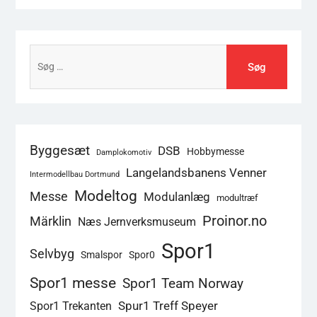
Søg
efter:
Byggesæt
DSB
Hobbymesse
Damplokomotiv
Langelandsbanens Venner
Intermodellbau Dortmund
Modeltog
Messe
Modulanlæg
modultræf
Proinor.no
Märklin
Næs Jernverksmuseum
Spor1
Selvbyg
Smalspor
Spor0
Spor1 messe
Spor1 Team Norway
Spur1 Treff Speyer
Spor1 Trekanten