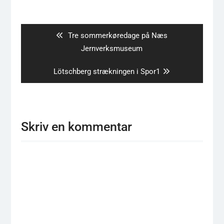
Indlægsnavigation
Previous
Tre sommerkøredage på Næs
post:
Jernverksmuseum
Next
Lötschberg strækningen i Spor1
post:
Skriv en kommentar