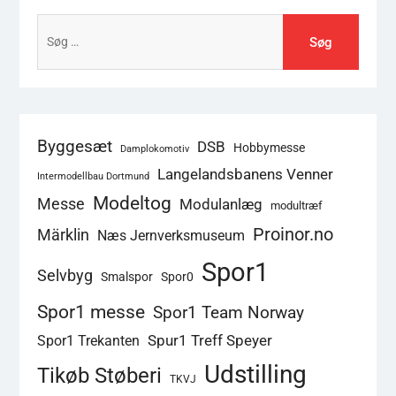
Søg
efter:
Byggesæt
DSB
Hobbymesse
Damplokomotiv
Langelandsbanens Venner
Intermodellbau Dortmund
Modeltog
Messe
Modulanlæg
modultræf
Proinor.no
Märklin
Næs Jernverksmuseum
Spor1
Selvbyg
Smalspor
Spor0
Spor1 messe
Spor1 Team Norway
Spur1 Treff Speyer
Spor1 Trekanten
Udstilling
Tikøb Støberi
TKVJ