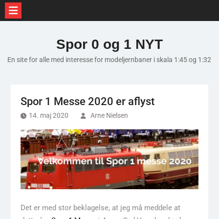
Skip
to
Spor 0 og 1 NYT
content
En site for alle med interesse for modeljernbaner i skala 1:45 og 1:32
Spor 1 Messe 2020 er aflyst
14. maj 2020
Arne Nielsen
Det er med stor beklagelse, at jeg må meddele at