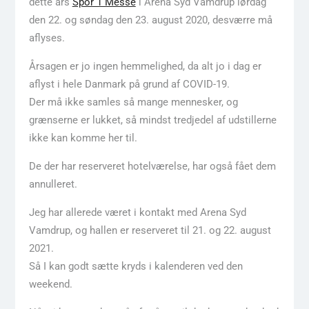
dette års
Spor 1 Messe
i Arena Syd Vamdrup lørdag
den 22. og søndag den 23. august 2020, desværre må
aflyses.
Årsagen er jo ingen hemmelighed, da alt jo i dag er
aflyst i hele Danmark på grund af COVID-19.
Der må ikke samles så mange mennesker, og
grænserne er lukket, så mindst tredjedel af udstillerne
ikke kan komme her til.
De der har reserveret hotelværelse, har også fået dem
annulleret.
Jeg har allerede været i kontakt med Arena Syd
Vamdrup, og hallen er reserveret til 21. og 22. august
2021.
Så I kan godt sætte kryds i kalenderen ved den
weekend.