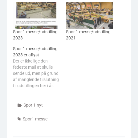
Spor 1 messe/udstilling
Spor 1 messe/udstilling
2023
2021
Spor 1 messe/udstilling
2023 er aflyst
Det er ikke lige den
fedeste mail at skulle
sende ud, men på grund
af manglende tilslutning
til udstillingen her i år,
bliver jeg nød til at aflyse
den.Men mindre udstiller
som for 2 år siden er det
Spor 1 nyt
ikke muligt at
gennemføre
Spor1 messe
udstillingen. Beklager
rigtig meget. Med venlig
hilsenTommy Lass