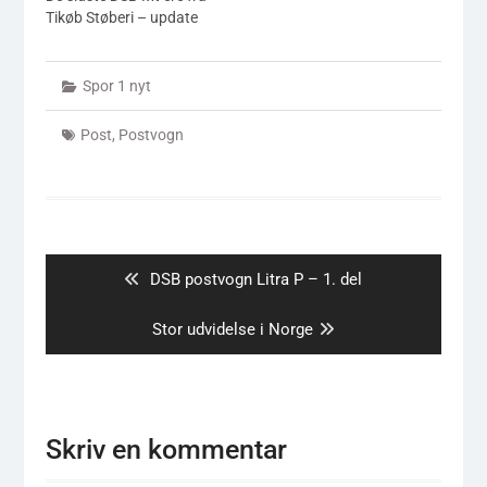
o.s.v. Og til dette hører
Tikøb Støberi – update
også - hvis man holder
af det lidt nostalgiske og
bygger sit…
Spor 1 nyt
Post
,
Postvogn
Indlægsnavigation
Previous
DSB postvogn Litra P – 1. del
post:
Next
Stor udvidelse i Norge
post:
Skriv en kommentar