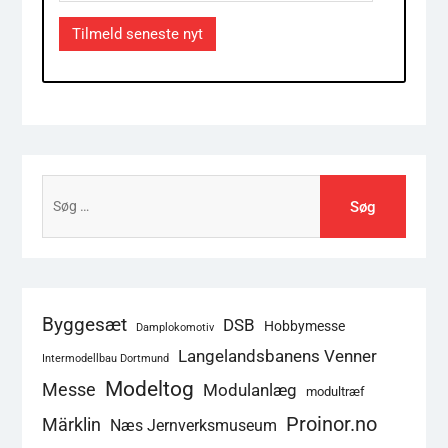
Address
Tilmeld seneste nyt
Søg
efter:
Byggesæt
DSB
Hobbymesse
Damplokomotiv
Langelandsbanens Venner
Intermodellbau Dortmund
Modeltog
Messe
Modulanlæg
modultræf
Proinor.no
Märklin
Næs Jernverksmuseum