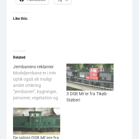
Like this:
Related
Jernbanens reklamer
Modeljernbane er i min
optik også alt muligt
andet omkring
”jernbanen”, bygninger,
3 DSB Mt’er fra Tikøb
personer, vegetation og
Støberi
alt det tilbehør, der er
omkring dette på
stationer,
rangerområder, byer,
baggårde, fabrikker, ude
i naturen, langs banen
De sidste DSB Mt’ere fra