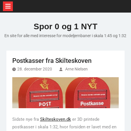
Skip
to
Spor 0 og 1 NYT
content
En site for alle med interesse for modeljernbaner i skala 1:45 og 1:32
Postkasser fra Skilteskoven
28. december 2020
Arne Nielsen
Sidste nye fra
Skilteskoven.dk
er 3D printede
postkasser i skala 1:32, hvor forsiden er lavet med en