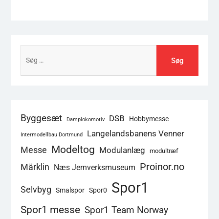
Søg
efter:
Byggesæt
DSB
Hobbymesse
Damplokomotiv
Langelandsbanens Venner
Intermodellbau Dortmund
Modeltog
Messe
Modulanlæg
modultræf
Proinor.no
Märklin
Næs Jernverksmuseum
Spor1
Selvbyg
Smalspor
Spor0
Spor1 messe
Spor1 Team Norway