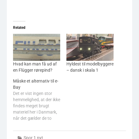
Related
Hvad kan man få ud af
Hyldest til modelbyggere
en Flügger rørepind?
– dansk i skala 1
Måske et alternativ til e-
Bay
Det er vist ingen stor
hemmelighed, at der ikke
findes meget brugt
materiel her i Danmark,
når det gælder de to
store skalaer - Spor1
samt Spor0, men kigger
man syd for grænsen,
Spor 1 nyt