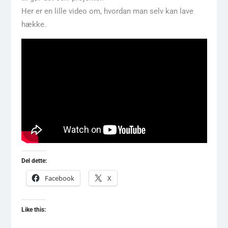
Her er en lille video om, hvordan man selv kan lave
hække.
Del dette:
Facebook
X
Like this: