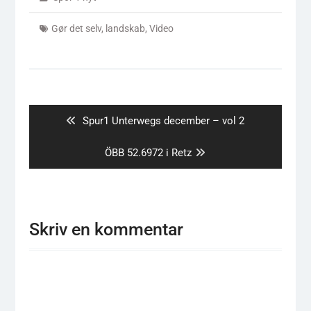
så er der straks mere at
vælge imellem. Typisk
Gør det selv
,
landskab
,
Video
bruger mange e-bay
hvor udvalget af brugt
er…
Indlægsnavigation
Previous
Spur1 Unterwegs december – vol 2
post:
Next
ÖBB 52.6972 i Retz
post:
Skriv en kommentar