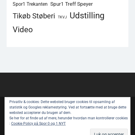
Spur1 Treff Speyer
Spor1 Trekanten
Udstilling
Tikøb Støberi
TKVJ
Video
Privatliv & cookies: Dette websted bruger cookies til opsamling af
Copyright © All rights reserved.
statistik og Googles reklamestyring. Ved at fortsætte med at bruge dette
websted accepterer du brugen af ​​dem.
Spor 1 Nyt – Youtube
Privatlivspolitik
Se her for at finde ud af mere, herunder hvordan man kontrollerer cookies
:
Cookie Policy på Spor 0 og 1 NYT
Om Spor 1 NYT