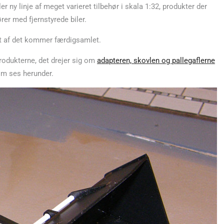
ny linje af meget varieret tilbehør i skala 1:32, produkter der
er med fjernstyrede biler.
get af det kommer færdigsamlet.
rodukterne, det drejer sig om
adapteren, skovlen og pallegaflerne
som ses herunder.