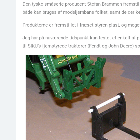
Den tyske småserie producent Stefan Brammen fremstiller 
både kan bruges af modeljernbane folket, samt de der kør
Produkterne er fremstillet i fræset styren plast, og me
Jeg har på nuværende tidspunkt kun testet et enkelt af p
til SIKU’s fjernstyrede traktorer (Fendt og John Deere) 