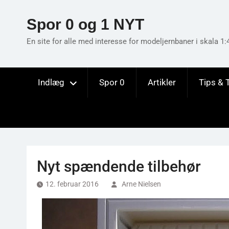
Skip
to
Spor 0 og 1 NYT
content
En site for alle med interesse for modeljernbaner i skala 1:
Indlæg
Spor 0
Artikler
Tips & 
Nyt spændende tilbehør
12. februar 2016
Arne Nielsen