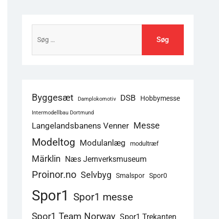
Søg
efter:
Byggesæt
DSB
Hobbymesse
Damplokomotiv
Intermodellbau Dortmund
Langelandsbanens Venner
Messe
Modeltog
Modulanlæg
modultræf
Märklin
Næs Jernverksmuseum
Proinor.no
Selvbyg
Smalspor
Spor0
Spor1
Spor1 messe
Spor1 Team Norway
Spor1 Trekanten