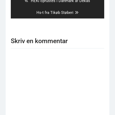
Previous
HEKI oprustes i Danmark af Dekas
post:
Next
Hs-t fra Tikøb Støberi
post:
Skriv en kommentar