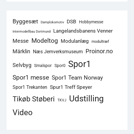
Byggesæt
DSB
Hobbymesse
Damplokomotiv
Langelandsbanens Venner
Intermodellbau Dortmund
Modeltog
Messe
Modulanlæg
modultræf
Proinor.no
Märklin
Næs Jernverksmuseum
Spor1
Selvbyg
Smalspor
Spor0
Spor1 messe
Spor1 Team Norway
Spur1 Treff Speyer
Spor1 Trekanten
Udstilling
Tikøb Støberi
TKVJ
Video