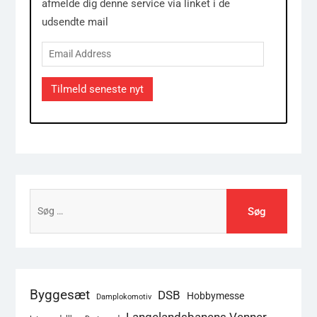
afmelde dig denne service via linket i de
udsendte mail
Email
Address
Tilmeld seneste nyt
Søg
efter:
Byggesæt
DSB
Hobbymesse
Damplokomotiv