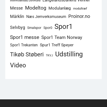
Langelandsbanens Venner
Intermodellbau Dortmund
Modeltog
Messe
Modulanlæg
modultræf
Proinor.no
Märklin
Næs Jernverksmuseum
Spor1
Selvbyg
Smalspor
Spor0
Spor1 messe
Spor1 Team Norway
Spur1 Treff Speyer
Spor1 Trekanten
Udstilling
Tikøb Støberi
TKVJ
Video