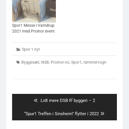
Spor1 Messe i Vamdrup
2021 med Proinor event
Spor 1 nyt
Byggesæt
,
NSB
,
Proinor.no
,
Spor1
,
tømmervogn
Indlægsnavigation
I
Previous
Lidt mere DSB R
byggeri – 2
post:
Next
“Spur1 Treffen i Sinsheim” flytter i 2022
post: