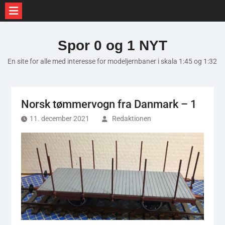
Skip
to
Spor 0 og 1 NYT
content
En site for alle med interesse for modeljernbaner i skala 1:45 og 1:32
Norsk tømmervogn fra Danmark – 1
11. december 2021
Redaktionen