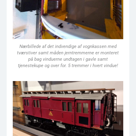
Nærbillede af det indvendige af vognkassen med
tværstiver samt måden jerntremmerne er monteret
på bag vinduerne undtagen i gavle samt
tjenestekupe og over for. 5 tremmer i hvert vindue!