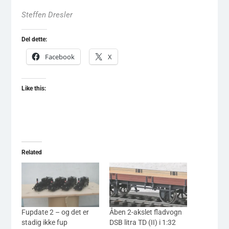
Steffen Dresler
Del dette:
Facebook
X
Like this:
Related
Fupdate 2 – og det er
Åben 2-akslet fladvogn
stadig ikke fup
DSB litra TD (II) i 1:32