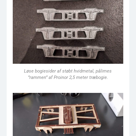
Løse bogiesider af støbt hvidmetal, pålimes
”rammen” af Proinor 2,5 meter træbogie.