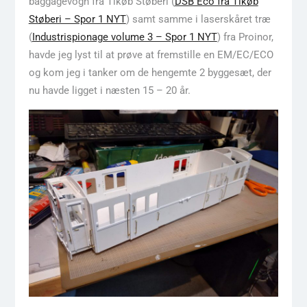
baggagevogn fra Tikøb Støberi (
DSB Eco fra Tikøb
Støberi – Spor 1 NYT
) samt samme i laserskåret træ
(
Industrispionage volume 3 – Spor 1 NYT
) fra Proinor,
havde jeg lyst til at prøve at fremstille en EM/EC/ECO
og kom jeg i tanker om de hengemte 2 byggesæt, der
nu havde ligget i næsten 15 – 20 år.