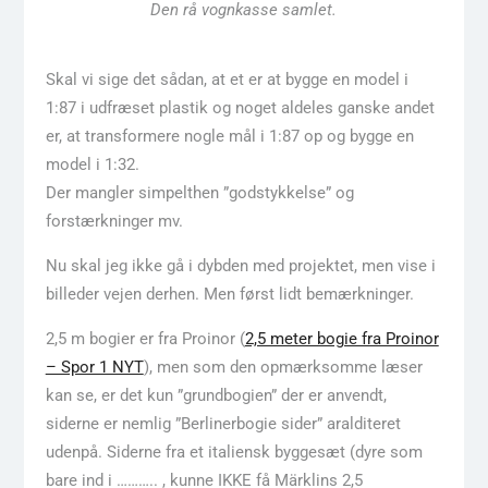
Den rå vognkasse samlet.
Skal vi sige det sådan, at et er at bygge en model i
1:87 i udfræset plastik og noget aldeles ganske andet
er, at transformere nogle mål i 1:87 op og bygge en
model i 1:32.
Der mangler simpelthen ”godstykkelse” og
forstærkninger mv.
Nu skal jeg ikke gå i dybden med projektet, men vise i
billeder vejen derhen. Men først lidt bemærkninger.
2,5 m bogier er fra Proinor (
2,5 meter bogie fra Proinor
– Spor 1 NYT
), men som den opmærksomme læser
kan se, er det kun ”grundbogien” der er anvendt,
siderne er nemlig ”Berlinerbogie sider” aralditeret
udenpå. Siderne fra et italiensk byggesæt (dyre som
bare ind i ……….. , kunne IKKE få Märklins 2,5