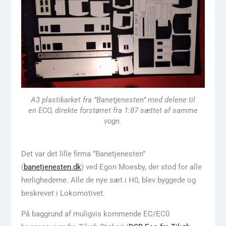
A3 plastikarket fra ”Banetjenesten” med delene til
en ECO, direkte forstørret fra 1:87 sættet af samme
vogn.
Det var det lille firma ”Banetjenesten”
(
banetjenesten.dk
) ved Egon Moesby, der stod for alle
herlighederne. Alle de nye sæt i H0, blev byggede og
beskrevet i Lokomotivet.
På baggrund af muligvis kommende EC/EC0