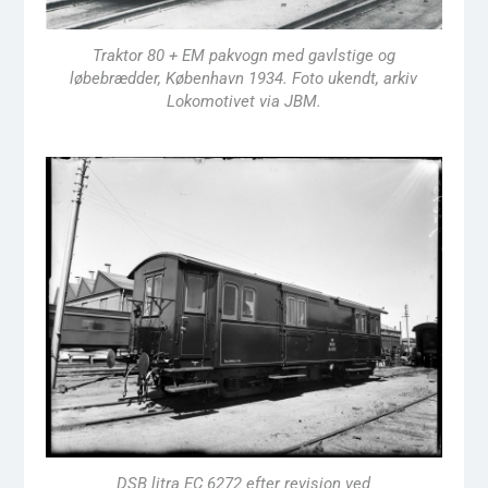
Traktor 80 + EM pakvogn med gavlstige og
løbebrædder, København 1934. Foto ukendt, arkiv
Lokomotivet via JBM.
DSB litra EC 6272 efter revision ved