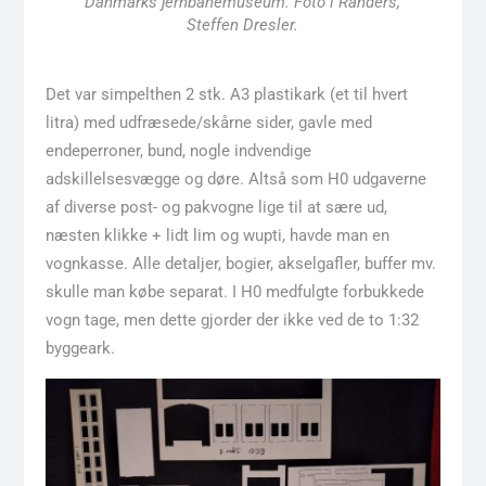
Danmarks jernbanemuseum. Foto i Randers,
Steffen Dresler.
Det var simpelthen 2 stk. A3 plastikark (et til hvert
litra) med udfræsede/skårne sider, gavle med
endeperroner, bund, nogle indvendige
adskillelsesvægge og døre. Altså som H0 udgaverne
af diverse post- og pakvogne lige til at sære ud,
næsten klikke + lidt lim og wupti, havde man en
vognkasse. Alle detaljer, bogier, akselgafler, buffer mv.
skulle man købe separat. I H0 medfulgte forbukkede
vogn tage, men dette gjorder der ikke ved de to 1:32
byggeark.