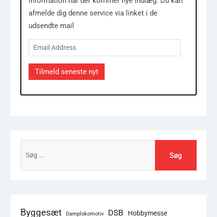
information når der kommer nye indlæg. Du kan
afmelde dig denne service via linket i de
udsendte mail
Email
Address
Tilmeld seneste nyt
Søg
efter:
Byggesæt
DSB
Hobbymesse
Damplokomotiv