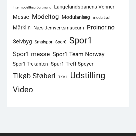
Langelandsbanens Venner
Intermodellbau Dortmund
Modeltog
Messe
Modulanlæg
modultræf
Proinor.no
Märklin
Næs Jernverksmuseum
Spor1
Selvbyg
Smalspor
Spor0
Spor1 messe
Spor1 Team Norway
Spur1 Treff Speyer
Spor1 Trekanten
Udstilling
Tikøb Støberi
TKVJ
Video