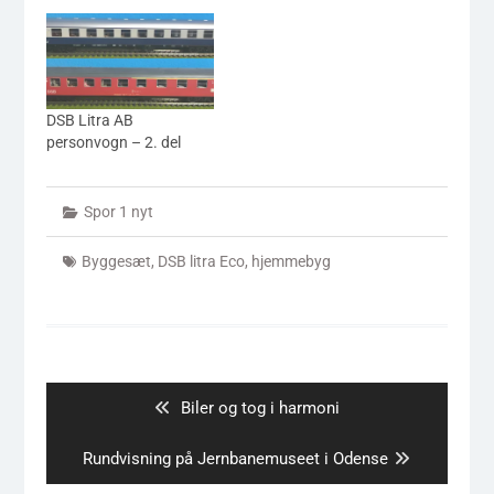
DSB Litra AB
personvogn – 2. del
Spor 1 nyt
Byggesæt
,
DSB litra Eco
,
hjemmebyg
Indlægsnavigation
Previous
Biler og tog i harmoni
post:
Next
Rundvisning på Jernbanemuseet i Odense
post: