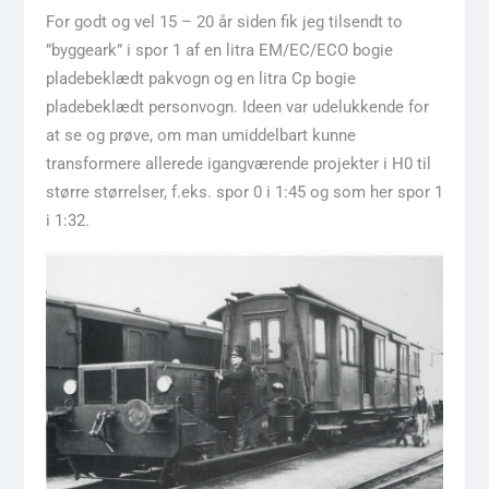
For godt og vel 15 – 20 år siden fik jeg tilsendt to
”byggeark” i spor 1 af en litra EM/EC/ECO bogie
pladebeklædt pakvogn og en litra Cp bogie
pladebeklædt personvogn. Ideen var udelukkende for
at se og prøve, om man umiddelbart kunne
transformere allerede igangværende projekter i H0 til
større størrelser, f.eks. spor 0 i 1:45 og som her spor 1
i 1:32.