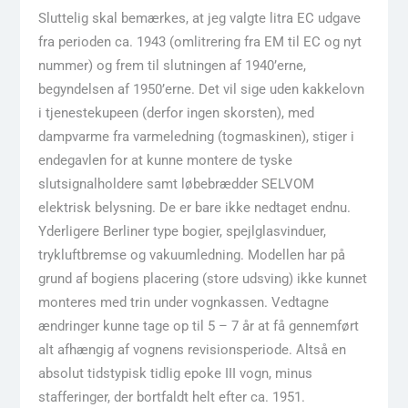
Sluttelig skal bemærkes, at jeg valgte litra EC udgave
fra perioden ca. 1943 (omlitrering fra EM til EC og nyt
nummer) og frem til slutningen af 1940’erne,
begyndelsen af 1950’erne. Det vil sige uden kakkelovn
i tjenestekupeen (derfor ingen skorsten), med
dampvarme fra varmeledning (togmaskinen), stiger i
endegavlen for at kunne montere de tyske
slutsignalholdere samt løbebrædder SELVOM
elektrisk belysning. De er bare ikke nedtaget endnu.
Yderligere Berliner type bogier, spejlglasvinduer,
trykluftbremse og vakuumledning. Modellen har på
grund af bogiens placering (store udsving) ikke kunnet
monteres med trin under vognkassen. Vedtagne
ændringer kunne tage op til 5 – 7 år at få gennemført
alt afhængig af vognens revisionsperiode. Altså en
absolut tidstypisk tidlig epoke III vogn, minus
stafferinger, der bortfaldt helt efter ca. 1951.